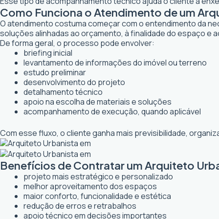
Esse tipo de acompanhamento técnico ajuda o cliente a enxer
Como Funciona o Atendimento de um Arqui
O atendimento costuma começar com o entendimento da necessi
soluções alinhadas ao orçamento, à finalidade do espaço e a
De forma geral, o processo pode envolver:
briefing inicial
levantamento de informações do imóvel ou terreno
estudo preliminar
desenvolvimento do projeto
detalhamento técnico
apoio na escolha de materiais e soluções
acompanhamento de execução, quando aplicável
Com esse fluxo, o cliente ganha mais previsibilidade, organ
Benefícios de Contratar um Arquiteto Urb
projeto mais estratégico e personalizado
melhor aproveitamento dos espaços
maior conforto, funcionalidade e estética
redução de erros e retrabalhos
apoio técnico em decisões importantes