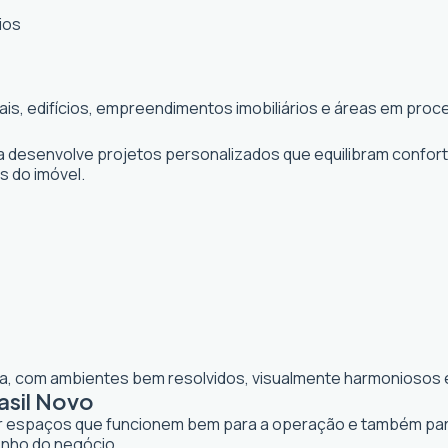
ios
iais, edifícios, empreendimentos imobiliários e áreas em pr
ta desenvolve projetos personalizados que equilibram confor
os do imóvel.
lia, com ambientes bem resolvidos, visualmente harmoniosos e
asil Novo
iar espaços que funcionem bem para a operação e também para 
enho do negócio.