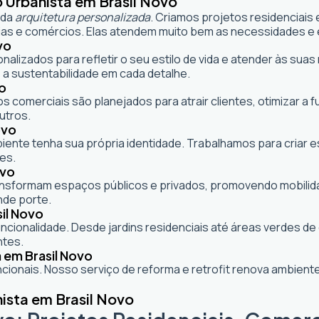
 Urbanista em Brasil Novo
 da
arquitetura personalizada
. Criamos projetos residenciais
as e comércios. Elas atendem muito bem as necessidades e e
vo
onalizados para refletir o seu estilo de vida e atender às s
 a sustentabilidade em cada detalhe.
vo
s comerciais são planejados para atrair clientes, otimizar a 
utros.
ovo
mbiente tenha sua própria identidade. Trabalhamos para criar
es.
ovo
formam espaços públicos e privados, promovendo mobilidade,
nde porte.
il Novo
cionalidade. Desde jardins residenciais até áreas verdes d
ntes.
 em Brasil Novo
ionais. Nosso serviço de reforma e retrofit renova ambie
ista em Brasil Novo