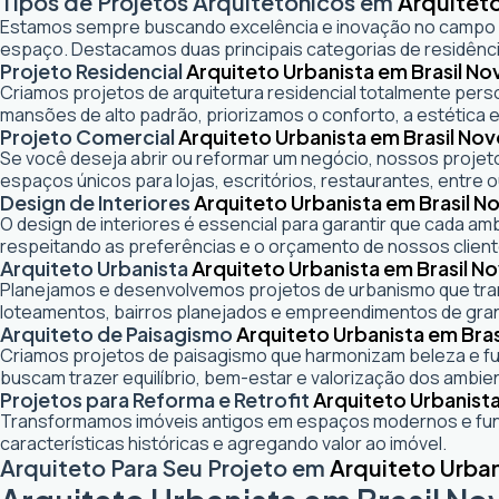
Tipos de Projetos Arquitetônicos em
Arquiteto
Estamos sempre buscando excelência e inovação no campo
espaço. Destacamos duas principais categorias de residênci
Projeto Residencial
Arquiteto Urbanista em Brasil No
Criamos projetos de arquitetura residencial totalmente pers
mansões de alto padrão, priorizamos o conforto, a estética e
Projeto Comercial
Arquiteto Urbanista em Brasil No
Se você deseja abrir ou reformar um negócio
, nossos projeto
espaços únicos para lojas, escritórios, restaurantes, entre o
Design de Interiores
Arquiteto Urbanista em Brasil N
O design de interiores é essencial para garantir que cada a
respeitando as preferências e o orçamento de nossos client
Arquiteto Urbanista
Arquiteto Urbanista em Brasil N
Planejamos e desenvolvemos projetos de urbanismo que trans
loteamentos, bairros planejados e empreendimentos de gra
Arquiteto de Paisagismo
Arquiteto Urbanista em Bras
Criamos projetos de paisagismo que harmonizam beleza e fun
buscam trazer equilíbrio, bem-estar e valorização dos ambie
Projetos para Reforma e Retrofit
Arquiteto Urbanista
Transformamos imóveis antigos em espaços modernos e func
características históricas e agregando valor ao imóvel.
Arquiteto Para Seu Projeto em
Arquiteto Urban