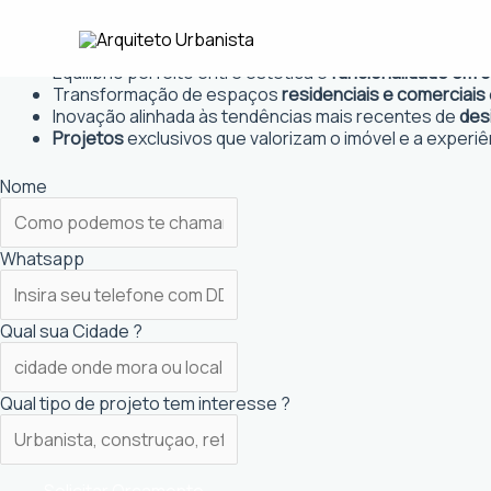
Ir
Arquiteto Urbanista em Brasil No
para
Projetos personalizados
que atendem às necessidades
o
Equilíbrio perfeito entre estética e
funcionalidade em 
conteúdo
Transformação de espaços
residenciais e comerciais
Inovação alinhada às tendências mais recentes de
des
Projetos
exclusivos que valorizam o imóvel e a experiê
Nome
Whatsapp
Qual sua Cidade ?
Qual tipo de projeto tem interesse ?