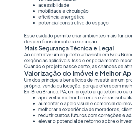
acessibilidade
mobilidade e circulação
eficiência energética
potencial construtivo do espaço
Esse cuidado permite criar ambientes mais funcio
desperdícios durante a execução.
Mais Segurança Técnica e Legal
Ao contratar um arquiteto urbanista em Breu Bra
exigências aplicáveis. Isso é especialmente imp
Quando o projeto nasce certo, as chances de atr
Valorização do Imóvel e Melhor A
Um dos principais benefícios de investir em um pr
próprio, venda ou locação, porque oferecem melhor
Em Breu Branco, PA, um projeto arquitetônico ou u
aproveitar melhor terrenos e áreas subutil
aumentar o apelo visual e comercial do imó
melhorar a experiência de moradores, clien
reduzir custos futuros com correções e a
elevar o potencial de retorno sobre o inve