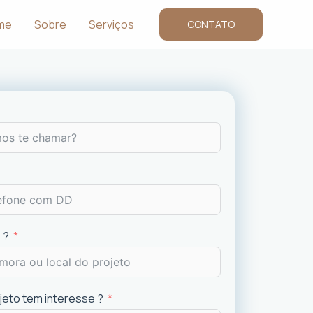
me
Sobre
Serviços
CONTATO
 ?
ojeto tem interesse ?