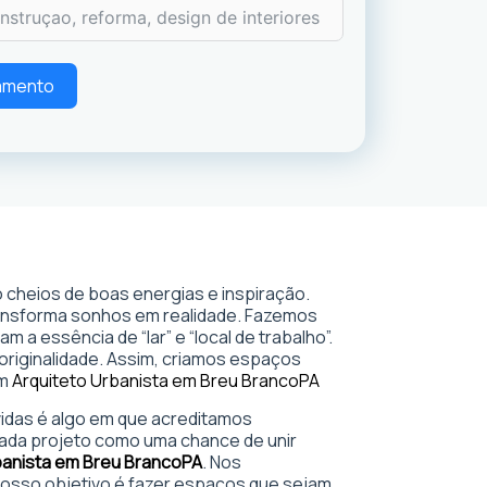
çamento
 cheios de boas energias e inspiração.
ransforma sonhos em realidade. Fazemos
 a essência de “lar” e “local de trabalho”.
 originalidade. Assim, criamos espaços
em
Arquiteto Urbanista em Breu Branco
PA
 vidas é algo em que acreditamos
ada projeto como uma chance de unir
banista em Breu Branco
PA
. Nos
sso objetivo é fazer espaços que sejam