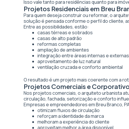
Isso vale tanto para residências quanto para imó
Projetos Residenciais em Breu Bra
Para quem deseja construir ou reformar, o arquite
solução é pensada conforme o perfil do cliente, as
Entre as possibilidades, estão:
casas térreas e sobrados
casas de alto padrão
reformas completas
ampliação de ambientes
integração entre áreas internas e externas
aproveitamento de luz natural
ventilação cruzada e conforto ambiental
O resultado é um projeto mais coerente com a rot
Projetos Comerciais e Corporativ
Nos projetos comerciais, o arquiteto urbanista a
circulação, fachada, setorização e conforto inf
Empresas e empreendedores em Breu Branco, PA 
otimizam fluxos de circulação
reforçam a identidade da marca
melhoram a experiência do cliente
aproveitam melhor a área disponível