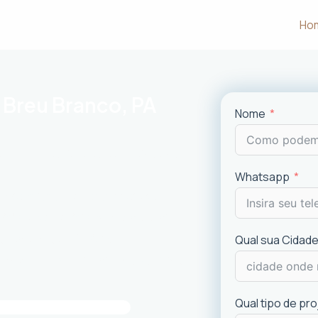
Ho
 Breu Branco, PA
Nome
m às necessidades e desejos dos
Whatsapp
uncionalidade em cada projeto
.
ciais e comerciais
com excelência.
is recentes de
design
.
Qual sua Cidade
imóvel e a experiência dos usuários.
Qual tipo de pr