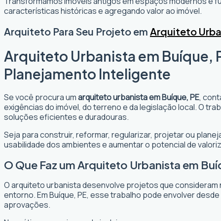
Transformamos imóveis antigos em espaços modernos e fun
características históricas e agregando valor ao imóvel.
Arquiteto Para Seu Projeto em
Arquiteto Urba
Arquiteto Urbanista em Buíque, 
Planejamento Inteligente
Se você procura um
arquiteto urbanista em Buíque, PE
, con
exigências do imóvel, do terreno e da legislação local. O t
soluções eficientes e duradouras.
Seja para construir, reformar, regularizar, projetar ou plan
usabilidade dos ambientes e aumentar o potencial de valori
O Que Faz um Arquiteto Urbanista em Buí
O arquiteto urbanista desenvolve projetos que consideram 
entorno. Em Buíque, PE, esse trabalho pode envolver desde 
aprovações.