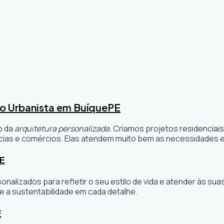
o Urbanista em Buíque
PE
o da
arquitetura personalizada
. Criamos projetos residenciai
ias e comércios. Elas atendem muito bem as necessidades e 
E
sonalizados para refletir o seu estilo de vida e atender às 
e a sustentabilidade em cada detalhe.
E