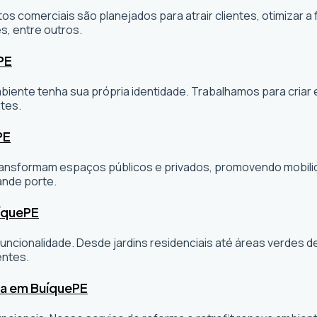
os comerciais são planejados para atrair clientes, otimizar a 
s, entre outros.
PE
ambiente tenha sua própria identidade. Trabalhamos para cria
tes.
PE
sformam espaços públicos e privados, promovendo mobilidade
ande porte.
íque
PE
ncionalidade. Desde jardins residenciais até áreas verdes 
entes.
ta em Buíque
PE