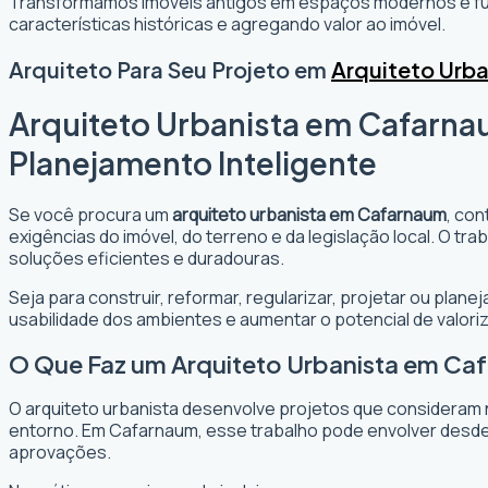
Transformamos imóveis antigos em espaços modernos e fun
características históricas e agregando valor ao imóvel.
Arquiteto Para Seu Projeto em
Arquiteto Urb
Arquiteto Urbanista em Cafarnau
Planejamento Inteligente
Se você procura um
arquiteto urbanista em Cafarnaum
, con
exigências do imóvel, do terreno e da legislação local. O t
soluções eficientes e duradouras.
Seja para construir, reformar, regularizar, projetar ou plan
usabilidade dos ambientes e aumentar o potencial de valori
O Que Faz um Arquiteto Urbanista em Ca
O arquiteto urbanista desenvolve projetos que consideram 
entorno. Em Cafarnaum, esse trabalho pode envolver desde 
aprovações.