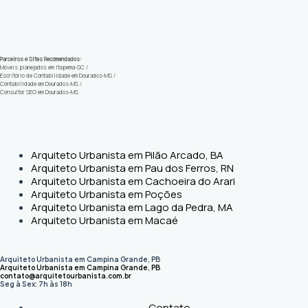
Parceiros e Sites Recomendados:
Móveis planejados em Itapema-SC
/
Escritório de Contabilidade em Dourados-MS
/
Contabilidade em Dourados-MS
/
Consultor SEO em Dourados-MS
Arquiteto Urbanista em Pilão Arcado, BA
Arquiteto Urbanista em Pau dos Ferros, RN
Arquiteto Urbanista em Cachoeira do Arari
Arquiteto Urbanista em Poções
Arquiteto Urbanista em Lago da Pedra, MA
Arquiteto Urbanista em Macaé
Arquiteto Urbanista em Campina Grande, PB
Arquiteto Urbanista em Campina Grande
,
PB
contato@arquitetourbanista.com.br
Seg à Sex: 7h às 18h
Contato