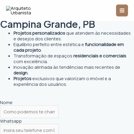
Ir
Mai
para
Arquiteto Urbanista em
o
Men
conteúdo
Campina Grande, PB
Projetos personalizados
que atendem às necessidades
e desejos dos clientes.
Equilíbrio perfeito entre estética e
funcionalidade em
cada projeto
.
Transformação de espaços
residenciais e comerciais
com excelência.
Inovação alinhada às tendências mais recentes de
design
.
Projetos
exclusivos que valorizam o imóvel e a
experiência dos usuários.
Nome
Whatsapp