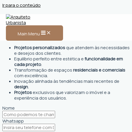
Ir para o conteúdo
Arquiteto Urbanista em
Canoas, RS
Main Menu
Projetos personalizados
que atendem às necessidades
e desejos dos clientes.
Equilíbrio perfeito entre estética e
funcionalidade em
cada projeto
.
Transformação de espaços
residenciais e comerciais
com excelência.
Inovação alinhada às tendências mais recentes de
design
.
Projetos
exclusivos que valorizam o imóvel e a
experiência dos usuários.
Nome
Whatsapp