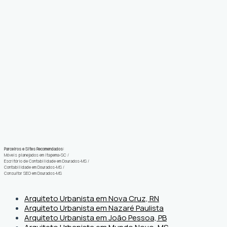
Parceiros e Sites Recomendados:
Móveis planejados em Itapema-SC
/
Escritório de Contabilidade em Dourados-MS
/
Contabilidade em Dourados-MS
/
Consultor SEO em Dourados-MS
Arquiteto Urbanista em Nova Cruz, RN
Arquiteto Urbanista em Nazaré Paulista
Arquiteto Urbanista em João Pessoa, PB