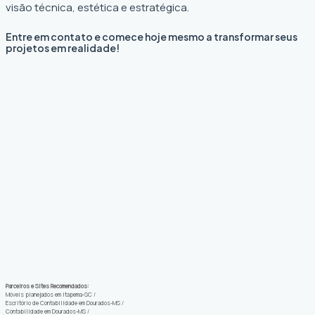
visão técnica, estética e estratégica.
Entre em contato e comece hoje mesmo a transformar seus
projetos em realidade!
Parceiros e Sites Recomendados:
Móveis planejados em Itapema-SC
/
Escritório de Contabilidade em Dourados-MS
/
Contabilidade em Dourados-MS
/