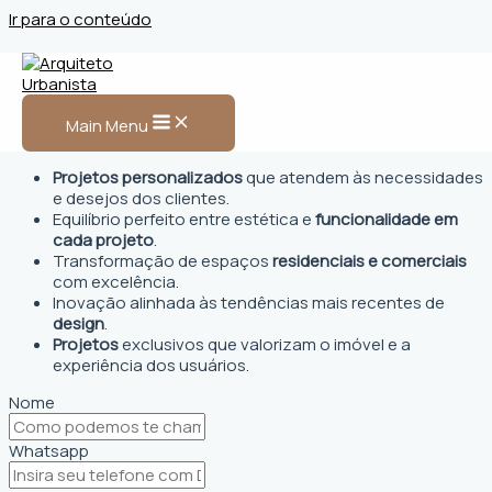
Ir para o conteúdo
Arquiteto Urbanista em
Capela do Alto, SP
Main Menu
Projetos personalizados
que atendem às necessidades
e desejos dos clientes.
Equilíbrio perfeito entre estética e
funcionalidade em
cada projeto
.
Transformação de espaços
residenciais e comerciais
com excelência.
Inovação alinhada às tendências mais recentes de
design
.
Projetos
exclusivos que valorizam o imóvel e a
experiência dos usuários.
Nome
Whatsapp