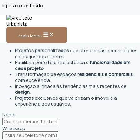
Ir para o conteúdo
Arquiteto Urbanista em
Careiro da Várzea, AM
Main Menu
Projetos personalizados
que atendem às necessidades
e desejos dos clientes.
Equilíbrio perfeito entre estética e
funcionalidade em
cada projeto
.
Transformação de espaços
residenciais e comerciais
com excelência.
Inovação alinhada às tendências mais recentes de
design
.
Projetos
exclusivos que valorizam o imóvel e a
experiência dos usuários.
Nome
Whatsapp