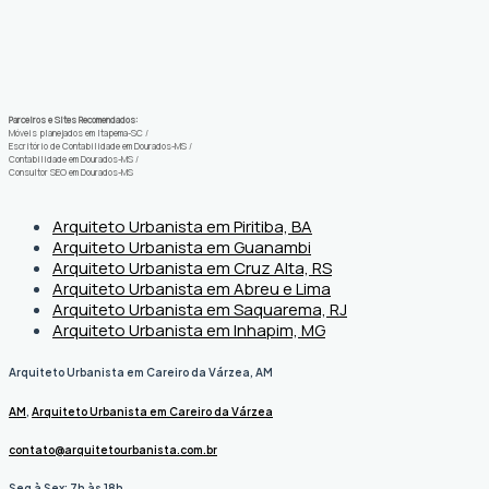
Parceiros e Sites Recomendados:
Móveis planejados em Itapema-SC
/
Escritório de Contabilidade em Dourados-MS
/
Contabilidade em Dourados-MS
/
Consultor SEO em Dourados-MS
Arquiteto Urbanista em Piritiba, BA
Arquiteto Urbanista em Guanambi
Arquiteto Urbanista em Cruz Alta, RS
Arquiteto Urbanista em Abreu e Lima
Arquiteto Urbanista em Saquarema, RJ
Arquiteto Urbanista em Inhapim, MG
Arquiteto Urbanista em Careiro da Várzea, AM
AM
,
Arquiteto Urbanista em Careiro da Várzea
contato@arquitetourbanista.com.br
Seg à Sex: 7h às 18h