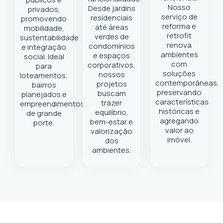
Nosso
Desde jardins
privados,
serviço de
residenciais
promovendo
reforma e
até áreas
mobilidade,
retrofit
verdes de
sustentabilidade
renova
condomínios
e integração
ambientes
e espaços
social. Ideal
com
corporativos,
para
soluções
nossos
loteamentos,
contemporâneas,
projetos
bairros
preservando
buscam
planejados e
características
trazer
empreendimentos
históricas e
equilíbrio,
de grande
agregando
bem-estar e
porte.
valor ao
valorização
imóvel.
dos
ambientes.