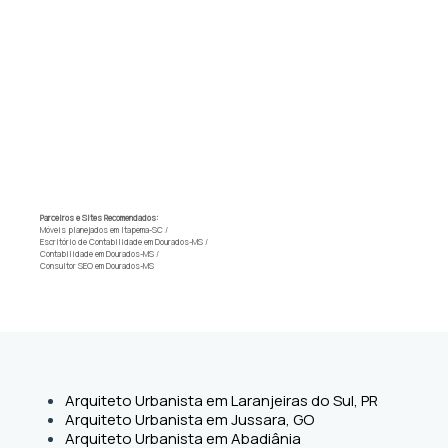
Parceiros e Sites Recomendados:
Móveis planejados em Itapema-SC
/
Escritório de Contabilidade em Dourados-MS
/
Contabilidade em Dourados-MS
/
Consultor SEO em Dourados-MS
Arquiteto Urbanista em Laranjeiras do Sul, PR
Arquiteto Urbanista em Jussara, GO
Arquiteto Urbanista em Abadiânia