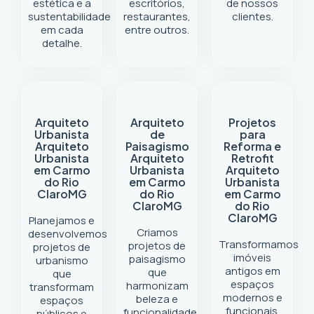
estética e a
escritórios,
de nossos
sustentabilidade
restaurantes,
clientes.
em cada
entre outros.
detalhe.
Arquiteto
Arquiteto
Projetos
Urbanista
de
para
Arquiteto
Paisagismo
Reforma e
Urbanista
Arquiteto
Retrofit
em Carmo
Urbanista
Arquiteto
do Rio
em Carmo
Urbanista
Claro
MG
do Rio
em Carmo
Claro
MG
do Rio
Claro
MG
Planejamos e
Criamos
desenvolvemos
Transformamos
projetos de
projetos de
imóveis
paisagismo
urbanismo
antigos em
que
que
espaços
harmonizam
transformam
modernos e
beleza e
espaços
funcionais.
funcionalidade.
públicos e