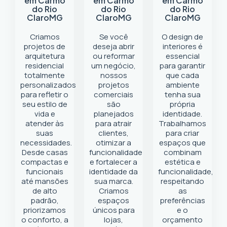
em Carmo
em Carmo
em Carmo
do Rio
do Rio
do Rio
Claro
MG
Claro
MG
Claro
MG
Criamos
Se você
O design de
projetos de
deseja abrir
interiores é
arquitetura
ou reformar
essencial
residencial
um negócio
,
para garantir
totalmente
nossos
que cada
personalizados
projetos
ambiente
para refletir o
comerciais
tenha sua
seu estilo de
são
própria
vida e
planejados
identidade.
atender às
para atrair
Trabalhamos
suas
clientes,
para criar
necessidades.
otimizar a
espaços que
Desde casas
funcionalidade
combinam
compactas e
e fortalecer a
estética e
funcionais
identidade da
funcionalidade,
até mansões
sua marca.
respeitando
de alto
Criamos
as
padrão,
espaços
preferências
priorizamos
únicos para
e o
o conforto, a
lojas,
orçamento