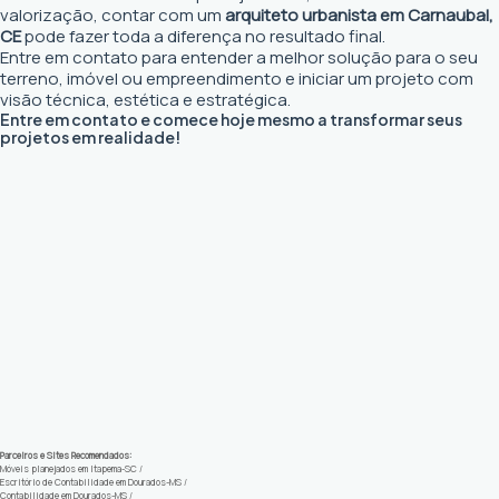
valorização, contar com um
arquiteto urbanista em Carnaubal,
CE
pode fazer toda a diferença no resultado final.
Entre em contato para entender a melhor solução para o seu
terreno, imóvel ou empreendimento e iniciar um projeto com
visão técnica, estética e estratégica.
Entre em contato e comece hoje mesmo a transformar seus
projetos em realidade!
Parceiros e Sites Recomendados:
Móveis planejados em Itapema-SC
/
Escritório de Contabilidade em Dourados-MS
/
Contabilidade em Dourados-MS
/