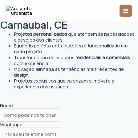
Ir
Mai
para
Arquiteto Urbanista em
o
Men
conteúdo
Carnaubal, CE
Projetos personalizados
que atendem às necessidades
e desejos dos clientes.
Equilíbrio perfeito entre estética e
funcionalidade em
cada projeto
.
Transformação de espaços
residenciais e comerciais
com excelência.
Inovação alinhada às tendências mais recentes de
design
.
Projetos
exclusivos que valorizam o imóvel e a
experiência dos usuários.
Nome
Whatsapp