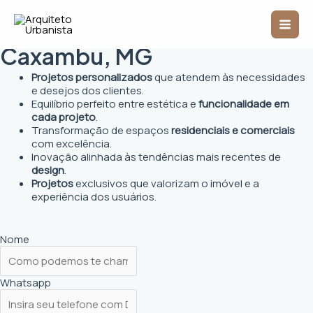
Ir
Mai
para
Arquiteto Urbanista em
o
Men
conteúdo
Caxambu, MG
Projetos personalizados
que atendem às necessidades
e desejos dos clientes.
Equilíbrio perfeito entre estética e
funcionalidade em
cada projeto
.
Transformação de espaços
residenciais e comerciais
com excelência.
Inovação alinhada às tendências mais recentes de
design
.
Projetos
exclusivos que valorizam o imóvel e a
experiência dos usuários.
Nome
Whatsapp