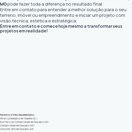
MG
pode fazer toda a diferença no resultado final.
Entre em contato para entender a melhor solução para o seu
terreno, imóvel ou empreendimento e iniciar um projeto com
visão técnica, estética e estratégica.
Entre em contato e comece hoje mesmo a transformar seus
projetos em realidade!
Parceiros e Sites Recomendados:
Móveis planejados em Itapema-SC
/
Escritório de Contabilidade em Dourados-MS
/
Contabilidade em Dourados-MS
/
Consultor SEO em Dourados-MS