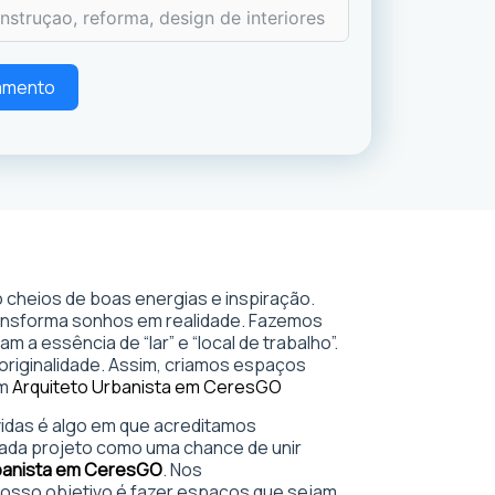
çamento
 cheios de boas energias e inspiração.
ransforma sonhos em realidade. Fazemos
 a essência de “lar” e “local de trabalho”.
 originalidade. Assim, criamos espaços
em
Arquiteto Urbanista em Ceres
GO
 vidas é algo em que acreditamos
ada projeto como uma chance de unir
banista em Ceres
GO
. Nos
sso objetivo é fazer espaços que sejam