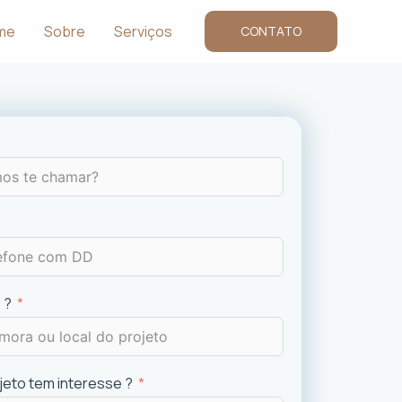
me
Sobre
Serviços
CONTATO
 ?
ojeto tem interesse ?