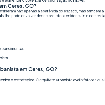
 e aumentar o potencial de valorização do imóvel.
 em Ceres, GO?
nsideram não apenas a aparência do espaço, mas também a sua
abalho pode envolver desde projetos residenciais e comercia
mpreendimentos
 obra
rbanista em Ceres, GO?
ica e estratégica. O arquiteto urbanista avalia fatores que 