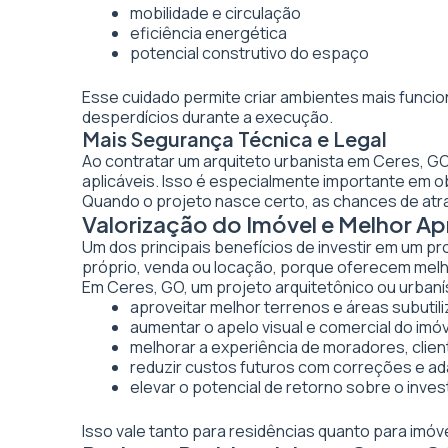
mobilidade e circulação
eficiência energética
potencial construtivo do espaço
Esse cuidado permite criar ambientes mais funcio
desperdícios durante a execução.
Mais Segurança Técnica e Legal
Ao contratar um arquiteto urbanista em Ceres, G
aplicáveis. Isso é especialmente importante em 
Quando o projeto nasce certo, as chances de atr
Valorização do Imóvel e Melhor 
Um dos principais benefícios de investir em um pr
próprio, venda ou locação, porque oferecem melhor
Em Ceres, GO, um projeto arquitetônico ou urbanís
aproveitar melhor terrenos e áreas subutil
aumentar o apelo visual e comercial do imó
melhorar a experiência de moradores, clien
reduzir custos futuros com correções e a
elevar o potencial de retorno sobre o inve
Isso vale tanto para residências quanto para imó