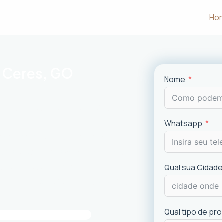
Ho
m Ceres, GO
Nome
m às necessidades e desejos dos
Whatsapp
uncionalidade em cada projeto
.
ciais e comerciais
com excelência.
is recentes de
design
.
Qual sua Cidade
imóvel e a experiência dos usuários.
Qual tipo de pr