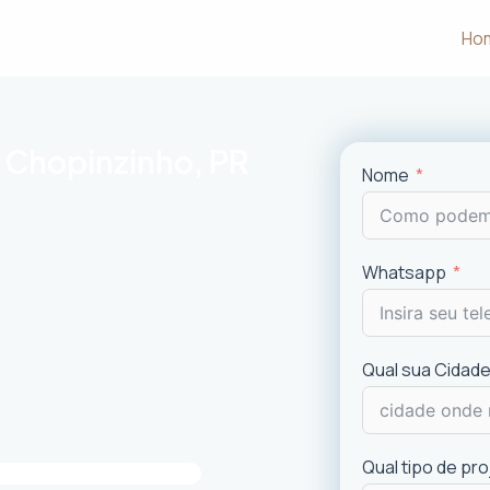
Ho
 Chopinzinho, PR
Nome
m às necessidades e desejos dos
Whatsapp
uncionalidade em cada projeto
.
ciais e comerciais
com excelência.
is recentes de
design
.
Qual sua Cidade
imóvel e a experiência dos usuários.
Qual tipo de pr