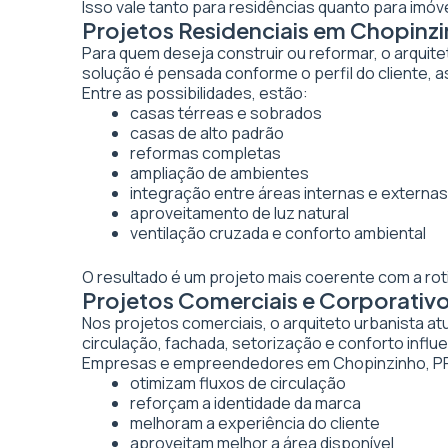
Isso vale tanto para residências quanto para imó
Projetos Residenciais em Chopinz
Para quem deseja construir ou reformar, o arquite
solução é pensada conforme o perfil do cliente, as
Entre as possibilidades, estão:
casas térreas e sobrados
casas de alto padrão
reformas completas
ampliação de ambientes
integração entre áreas internas e externas
aproveitamento de luz natural
ventilação cruzada e conforto ambiental
O resultado é um projeto mais coerente com a rot
Projetos Comerciais e Corporativ
Nos projetos comerciais, o arquiteto urbanista a
circulação, fachada, setorização e conforto inf
Empresas e empreendedores em Chopinzinho, PR 
otimizam fluxos de circulação
reforçam a identidade da marca
melhoram a experiência do cliente
aproveitam melhor a área disponível