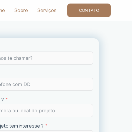
me
Sobre
Serviços
CONTATO
 ?
ojeto tem interesse ?