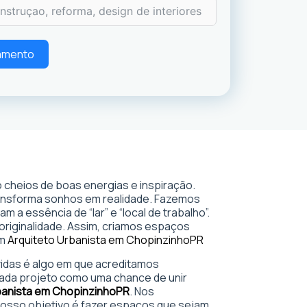
çamento
 cheios de boas energias e inspiração.
ransforma sonhos em realidade. Fazemos
 a essência de “lar” e “local de trabalho”.
 originalidade. Assim, criamos espaços
em
Arquiteto Urbanista em Chopinzinho
PR
 vidas é algo em que acreditamos
ada projeto como uma chance de unir
banista em Chopinzinho
PR
. Nos
sso objetivo é fazer espaços que sejam