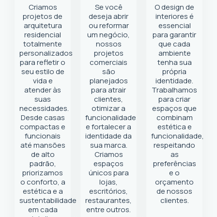
Criamos
Se você
O design de
projetos de
deseja abrir
interiores é
arquitetura
ou reformar
essencial
residencial
um negócio
,
para garantir
totalmente
nossos
que cada
personalizados
projetos
ambiente
para refletir o
comerciais
tenha sua
seu estilo de
são
própria
vida e
planejados
identidade.
atender às
para atrair
Trabalhamos
suas
clientes,
para criar
necessidades.
otimizar a
espaços que
Desde casas
funcionalidade
combinam
compactas e
e fortalecer a
estética e
funcionais
identidade da
funcionalidade,
até mansões
sua marca.
respeitando
de alto
Criamos
as
padrão,
espaços
preferências
priorizamos
únicos para
e o
o conforto, a
lojas,
orçamento
estética e a
escritórios,
de nossos
sustentabilidade
restaurantes,
clientes.
em cada
entre outros.