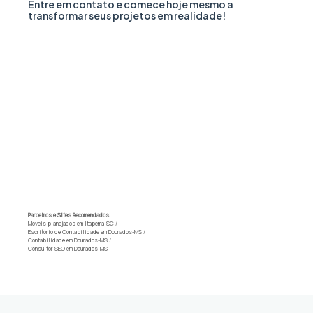
Entre em contato e comece hoje mesmo a
transformar seus projetos em realidade!
Parceiros e Sites Recomendados:
Móveis planejados em Itapema-SC
/
Escritório de Contabilidade em Dourados-MS
/
Contabilidade em Dourados-MS
/
Consultor SEO em Dourados-MS