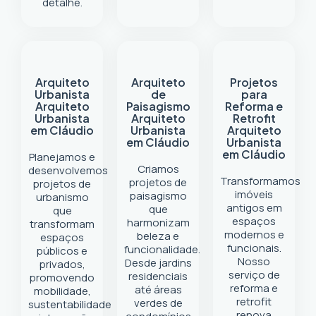
detalhe.
Arquiteto
Arquiteto
Projetos
Urbanista
de
para
Arquiteto
Paisagismo
Reforma e
Urbanista
Arquiteto
Retrofit
em Cláudio
Urbanista
Arquiteto
em Cláudio
Urbanista
em Cláudio
Planejamos e
Criamos
desenvolvemos
Transformamos
projetos de
projetos de
imóveis
paisagismo
urbanismo
antigos em
que
que
espaços
harmonizam
transformam
modernos e
beleza e
espaços
funcionais.
funcionalidade.
públicos e
Nosso
Desde jardins
privados,
serviço de
residenciais
promovendo
reforma e
até áreas
mobilidade,
retrofit
verdes de
sustentabilidade
renova