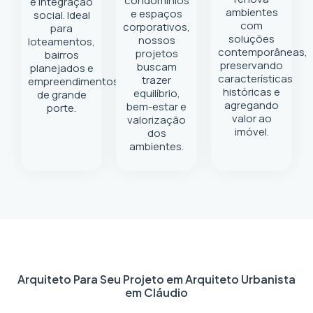
condomínios
e integração
ambientes
e espaços
social. Ideal
com
corporativos,
para
soluções
nossos
loteamentos,
contemporâneas,
projetos
bairros
preservando
buscam
planejados e
características
trazer
empreendimentos
históricas e
equilíbrio,
de grande
agregando
bem-estar e
porte.
valor ao
valorização
imóvel.
dos
ambientes.
Arquiteto Para Seu Projeto em
Arquiteto Urbanista
em Cláudio