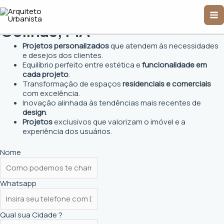
Ir
Arquiteto Urbanista em
Ma
para
o
Colinas, MA
Me
conteúdo
Projetos personalizados
que atendem às necessidades
e desejos dos clientes.
Equilíbrio perfeito entre estética e
funcionalidade em
cada projeto
.
Transformação de espaços
residenciais e comerciais
com excelência.
Inovação alinhada às tendências mais recentes de
design
.
Projetos
exclusivos que valorizam o imóvel e a
experiência dos usuários.
Nome
Whatsapp
Qual sua Cidade ?