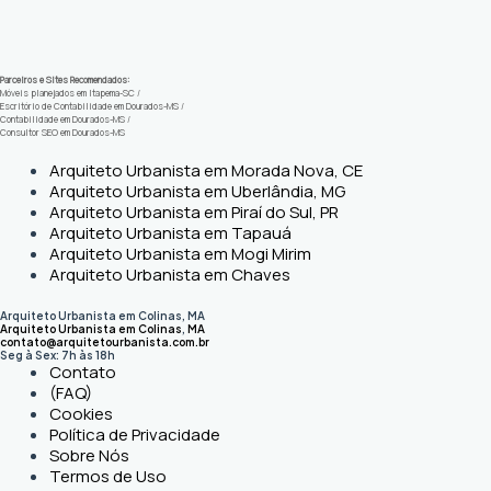
Parceiros e Sites Recomendados:
Móveis planejados em Itapema-SC
/
Escritório de Contabilidade em Dourados-MS
/
Contabilidade em Dourados-MS
/
Consultor SEO em Dourados-MS
Arquiteto Urbanista em Morada Nova, CE
Arquiteto Urbanista em Uberlândia, MG
Arquiteto Urbanista em Piraí do Sul, PR
Arquiteto Urbanista em Tapauá
Arquiteto Urbanista em Mogi Mirim
Arquiteto Urbanista em Chaves
Arquiteto Urbanista em Colinas, MA
Arquiteto Urbanista em Colinas
,
MA
contato@arquitetourbanista.com.br
Seg à Sex: 7h às 18h
Contato
(FAQ)
Cookies
Política de Privacidade
Sobre Nós
Termos de Uso