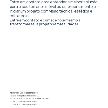
Entre em contato para entender a melhor solução
para o seu terreno, imóvel ou empreendimento e
iniciar um projeto com visão técnica, estética e
estratégica.
Entre em contato e comece hoje mesmo a
transformar seus projetos em realidade!
Parceiros e Sites Recomendados:
Móveis planejados em Itapema-SC
/
Escritório de Contabilidade em Dourados-MS
/
Contabilidade em Dourados-MS
/
Consultor SEO em Dourados-MS