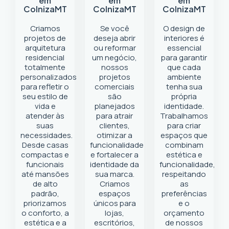
em
em
em
Colniza
MT
Colniza
MT
Colniza
MT
Criamos
Se você
O design de
projetos de
deseja abrir
interiores é
arquitetura
ou reformar
essencial
residencial
um negócio
,
para garantir
totalmente
nossos
que cada
personalizados
projetos
ambiente
para refletir o
comerciais
tenha sua
seu estilo de
são
própria
vida e
planejados
identidade.
atender às
para atrair
Trabalhamos
suas
clientes,
para criar
necessidades.
otimizar a
espaços que
Desde casas
funcionalidade
combinam
compactas e
e fortalecer a
estética e
funcionais
identidade da
funcionalidade,
até mansões
sua marca.
respeitando
de alto
Criamos
as
padrão,
espaços
preferências
priorizamos
únicos para
e o
o conforto, a
lojas,
orçamento
estética e a
escritórios,
de nossos