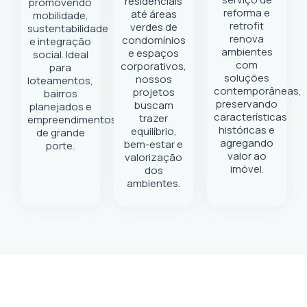
residenciais
promovendo
reforma e
até áreas
mobilidade,
retrofit
verdes de
sustentabilidade
renova
condomínios
e integração
ambientes
e espaços
social. Ideal
com
corporativos,
para
soluções
nossos
loteamentos,
contemporâneas,
projetos
bairros
preservando
buscam
planejados e
características
trazer
empreendimentos
históricas e
equilíbrio,
de grande
agregando
bem-estar e
porte.
valor ao
valorização
imóvel.
dos
ambientes.