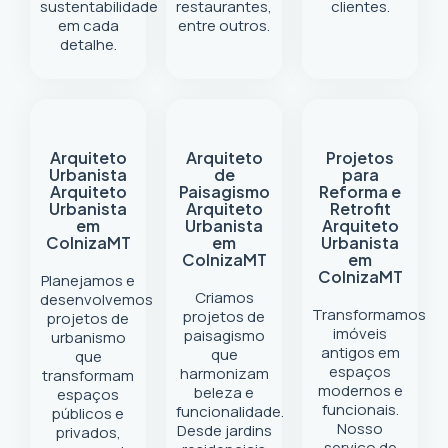
sustentabilidade
restaurantes,
clientes.
em cada
entre outros.
detalhe.
Arquiteto
Arquiteto
Projetos
Urbanista
de
para
Arquiteto
Paisagismo
Reforma e
Urbanista
Arquiteto
Retrofit
em
Urbanista
Arquiteto
Colniza
MT
em
Urbanista
Colniza
MT
em
Colniza
MT
Planejamos e
Criamos
desenvolvemos
Transformamos
projetos de
projetos de
imóveis
paisagismo
urbanismo
antigos em
que
que
espaços
harmonizam
transformam
modernos e
beleza e
espaços
funcionais.
funcionalidade.
públicos e
Nosso
Desde jardins
privados,
serviço de