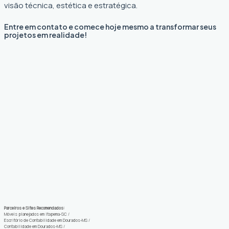
visão técnica, estética e estratégica.
Entre em contato e comece hoje mesmo a transformar seus
projetos em realidade!
Parceiros e Sites Recomendados:
Móveis planejados em Itapema-SC
/
Escritório de Contabilidade em Dourados-MS
/
Contabilidade em Dourados-MS
/