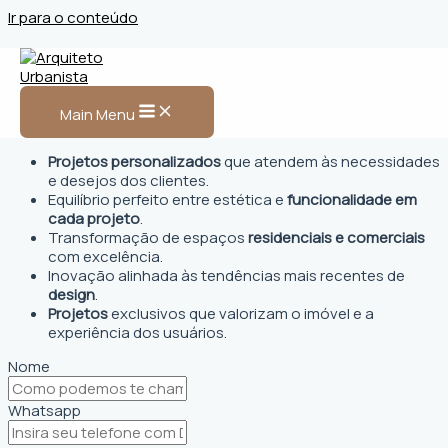
Ir para o conteúdo
Arquiteto Urbanista em
Conselheiro Pena
Main Menu
Projetos personalizados
que atendem às necessidades
e desejos dos clientes.
Equilíbrio perfeito entre estética e
funcionalidade em
cada projeto
.
Transformação de espaços
residenciais e comerciais
com excelência.
Inovação alinhada às tendências mais recentes de
design
.
Projetos
exclusivos que valorizam o imóvel e a
experiência dos usuários.
Nome
Whatsapp