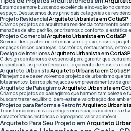
Tipos de Projetos Arquitetônicos em
Arquitet
Estamos sempre buscando excelência e inovação no campo
espaço. Destacamos duas principais categorias de residênci
Projeto Residencial
Arquiteto Urbanista em Cotia
SP
Criamos projetos de arquitetura residencial totalmente pers
mansões de alto padrão, priorizamos o conforto, a estética e
Projeto Comercial
Arquiteto Urbanista em Cotia
SP
Se você deseja abrir ou reformar um negócio
, nossos projeto
espaços únicos para lojas, escritórios, restaurantes, entre o
Design de Interiores
Arquiteto Urbanista em Cotia
SP
O design de interiores é essencial para garantir que cada a
respeitando as preferências e o orçamento de nossos client
Arquiteto Urbanista
Arquiteto Urbanista em Cotia
SP
Planejamos e desenvolvemos projetos de urbanismo que trans
loteamentos, bairros planejados e empreendimentos de gra
Arquiteto de Paisagismo
Arquiteto Urbanista em Cot
Criamos projetos de paisagismo que harmonizam beleza e fun
buscam trazer equilíbrio, bem-estar e valorização dos ambie
Projetos para Reforma e Retrofit
Arquiteto Urbanist
Transformamos imóveis antigos em espaços modernos e func
características históricas e agregando valor ao imóvel.
Arquiteto Para Seu Projeto em
Arquiteto Urba