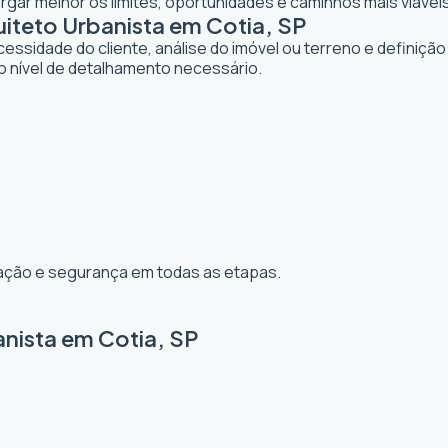
gar melhor os limites, oportunidades e caminhos mais viáveis
teto Urbanista em Cotia, SP
dade do cliente, análise do imóvel ou terreno e definição d
o nível de detalhamento necessário.
ização e segurança em todas as etapas.
anista em Cotia, SP