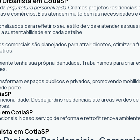
o Urbanista em Cotia
SP
 da
arquitetura personalizada
. Criamos projetos residenciais
as e comércios. Elas atendem muito bem as necessidades e e
onalizados para refletir o seu estilo de vida e atender às s
 a sustentabilidade em cada detalhe.
s comerciais são planejados para atrair clientes, otimizar a 
utros.
mbiente tenha sua própria identidade. Trabalhamos para criar
es.
formam espaços públicos e privados, promovendo mobilidade,
nde porte.
ia
SP
cionalidade. Desde jardins residenciais até áreas verdes d
ntes.
a em Cotia
SP
ionais. Nosso serviço de reforma e retrofit renova ambie
nista em Cotia
SP