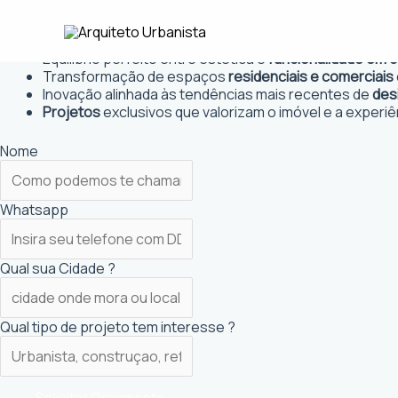
Ir
Arquiteto Urbanista em Cotia, SP
para
Projetos personalizados
que atendem às necessidades
o
Equilíbrio perfeito entre estética e
funcionalidade em 
conteúdo
Transformação de espaços
residenciais e comerciais
Inovação alinhada às tendências mais recentes de
des
Projetos
exclusivos que valorizam o imóvel e a experiê
Nome
Whatsapp
Qual sua Cidade ?
Qual tipo de projeto tem interesse ?