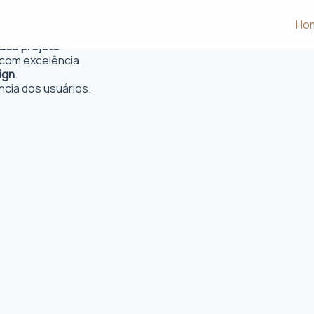
Ho
 e desejos dos clientes.
cada projeto
.
com excelência.
ign
.
ncia dos usuários.