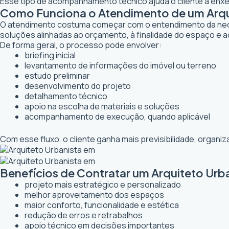
Esse tipo de acompanhamento técnico ajuda o cliente a enxer
Como Funciona o Atendimento de um Arqui
O atendimento costuma começar com o entendimento da necessi
soluções alinhadas ao orçamento, à finalidade do espaço e a
De forma geral, o processo pode envolver:
briefing inicial
levantamento de informações do imóvel ou terreno
estudo preliminar
desenvolvimento do projeto
detalhamento técnico
apoio na escolha de materiais e soluções
acompanhamento de execução, quando aplicável
Com esse fluxo, o cliente ganha mais previsibilidade, organ
Benefícios de Contratar um Arquiteto Urb
projeto mais estratégico e personalizado
melhor aproveitamento dos espaços
maior conforto, funcionalidade e estética
redução de erros e retrabalhos
apoio técnico em decisões importantes