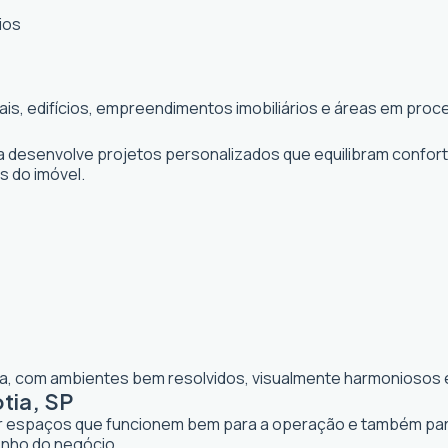
ios
iais, edifícios, empreendimentos imobiliários e áreas em pr
ta desenvolve projetos personalizados que equilibram confor
os do imóvel.
lia, com ambientes bem resolvidos, visualmente harmoniosos e
tia, SP
iar espaços que funcionem bem para a operação e também para 
enho do negócio.