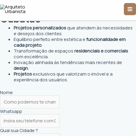
Ir
Arquiteto Urbanista em
Ma
para
o
Cubatão
Me
conteúdo
Projetos personalizados
que atendem às necessidades
e desejos dos clientes.
Equilíbrio perfeito entre estética e
funcionalidade em
cada projeto
.
Transformação de espaços
residenciais e comerciais
com excelência.
Inovação alinhada às tendências mais recentes de
design
.
Projetos
exclusivos que valorizam o imóvel e a
experiência dos usuários.
Nome
Whatsapp
Qual sua Cidade ?