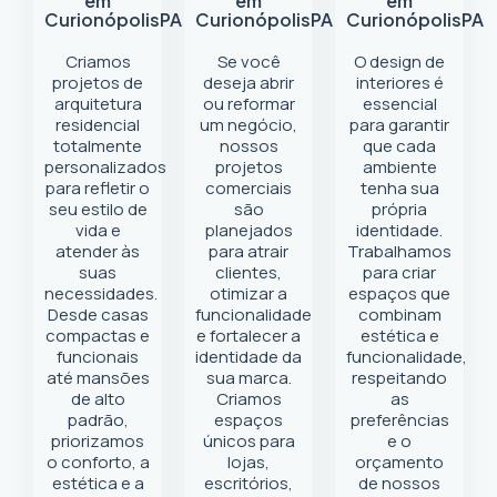
em
em
em
Curionópolis
PA
Curionópolis
PA
Curionópolis
PA
Criamos
Se você
O design de
projetos de
deseja abrir
interiores é
arquitetura
ou reformar
essencial
residencial
um negócio
,
para garantir
totalmente
nossos
que cada
personalizados
projetos
ambiente
para refletir o
comerciais
tenha sua
seu estilo de
são
própria
vida e
planejados
identidade.
atender às
para atrair
Trabalhamos
suas
clientes,
para criar
necessidades.
otimizar a
espaços que
Desde casas
funcionalidade
combinam
compactas e
e fortalecer a
estética e
funcionais
identidade da
funcionalidade,
até mansões
sua marca.
respeitando
de alto
Criamos
as
padrão,
espaços
preferências
priorizamos
únicos para
e o
o conforto, a
lojas,
orçamento
estética e a
escritórios,
de nossos