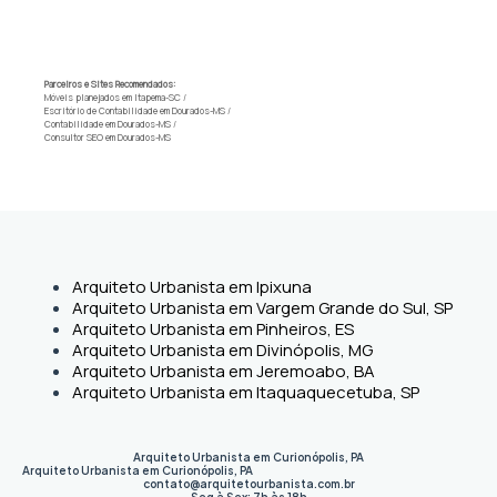
Parceiros e Sites Recomendados:
Móveis planejados em Itapema-SC
/
Escritório de Contabilidade em Dourados-MS
/
Contabilidade em Dourados-MS
/
Consultor SEO em Dourados-MS
Arquiteto Urbanista em Ipixuna
Arquiteto Urbanista em Vargem Grande do Sul, SP
Arquiteto Urbanista em Pinheiros, ES
Arquiteto Urbanista em Divinópolis, MG
Arquiteto Urbanista em Jeremoabo, BA
Arquiteto Urbanista em Itaquaquecetuba, SP
Arquiteto Urbanista em Curionópolis, PA
Arquiteto Urbanista em Curionópolis
,
PA
contato@arquitetourbanista.com.br
Seg à Sex: 7h às 18h