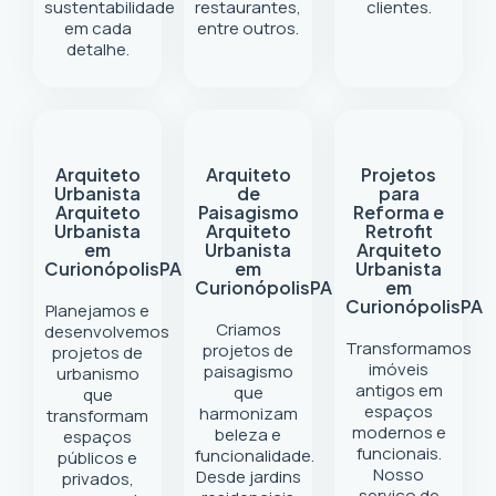
sustentabilidade
restaurantes,
clientes.
em cada
entre outros.
detalhe.
Arquiteto
Arquiteto
Projetos
Urbanista
de
para
Arquiteto
Paisagismo
Reforma e
Urbanista
Arquiteto
Retrofit
em
Urbanista
Arquiteto
Curionópolis
PA
em
Urbanista
Curionópolis
PA
em
Curionópolis
PA
Planejamos e
Criamos
desenvolvemos
Transformamos
projetos de
projetos de
imóveis
paisagismo
urbanismo
antigos em
que
que
espaços
harmonizam
transformam
modernos e
beleza e
espaços
funcionais.
funcionalidade.
públicos e
Nosso
Desde jardins
privados,
serviço de