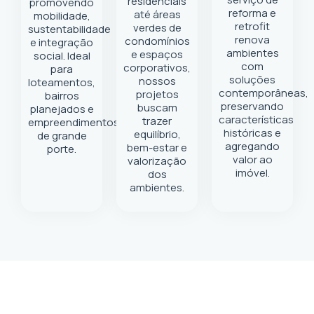
residenciais
promovendo
reforma e
até áreas
mobilidade,
retrofit
verdes de
sustentabilidade
renova
condomínios
e integração
ambientes
e espaços
social. Ideal
com
corporativos,
para
soluções
nossos
loteamentos,
contemporâneas,
projetos
bairros
preservando
buscam
planejados e
características
trazer
empreendimentos
históricas e
equilíbrio,
de grande
agregando
bem-estar e
porte.
valor ao
valorização
imóvel.
dos
ambientes.