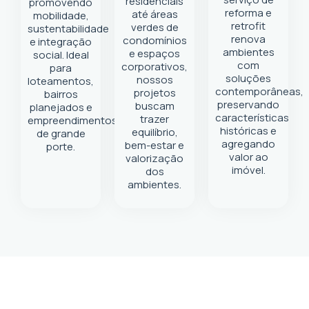
residenciais
promovendo
reforma e
até áreas
mobilidade,
retrofit
verdes de
sustentabilidade
renova
condomínios
e integração
ambientes
e espaços
social. Ideal
com
corporativos,
para
soluções
nossos
loteamentos,
contemporâneas,
projetos
bairros
preservando
buscam
planejados e
características
trazer
empreendimentos
históricas e
equilíbrio,
de grande
agregando
bem-estar e
porte.
valor ao
valorização
imóvel.
dos
ambientes.