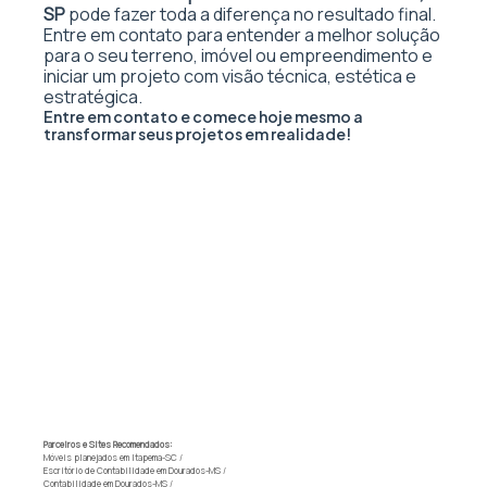
SP
pode fazer toda a diferença no resultado final.
Entre em contato para entender a melhor solução
para o seu terreno, imóvel ou empreendimento e
iniciar um projeto com visão técnica, estética e
estratégica.
Entre em contato e comece hoje mesmo a
transformar seus projetos em realidade!
Parceiros e Sites Recomendados:
Móveis planejados em Itapema-SC
/
Escritório de Contabilidade em Dourados-MS
/
Contabilidade em Dourados-MS
/