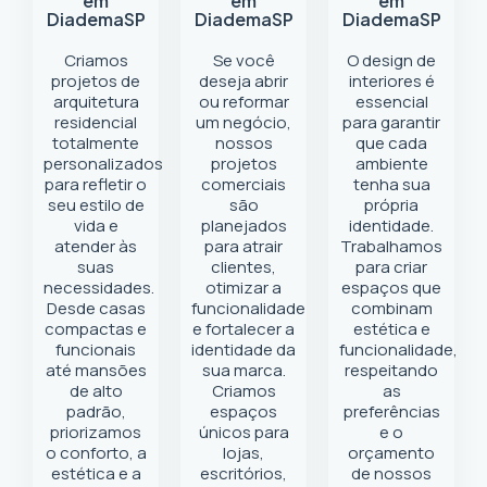
em
em
em
Diadema
SP
Diadema
SP
Diadema
SP
Criamos
Se você
O design de
projetos de
deseja abrir
interiores é
arquitetura
ou reformar
essencial
residencial
um negócio
,
para garantir
totalmente
nossos
que cada
personalizados
projetos
ambiente
para refletir o
comerciais
tenha sua
seu estilo de
são
própria
vida e
planejados
identidade.
atender às
para atrair
Trabalhamos
suas
clientes,
para criar
necessidades.
otimizar a
espaços que
Desde casas
funcionalidade
combinam
compactas e
e fortalecer a
estética e
funcionais
identidade da
funcionalidade,
até mansões
sua marca.
respeitando
de alto
Criamos
as
padrão,
espaços
preferências
priorizamos
únicos para
e o
o conforto, a
lojas,
orçamento
estética e a
escritórios,
de nossos