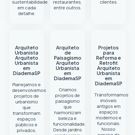
sustentabilidade
restaurantes,
clientes.
em cada
entre outros.
detalhe.
Arquiteto
Arquiteto
Projetos
Urbanista
de
para
Arquiteto
Paisagismo
Reforma e
Urbanista
Arquiteto
Retrofit
em
Urbanista
Arquiteto
Diadema
SP
em
Urbanista
Diadema
SP
em
Diadema
SP
Planejamos e
Criamos
desenvolvemos
Transformamos
projetos de
projetos de
imóveis
paisagismo
urbanismo
antigos em
que
que
espaços
harmonizam
transformam
modernos e
beleza e
espaços
funcionais.
funcionalidade.
públicos e
Nosso
Desde jardins
privados,
serviço de