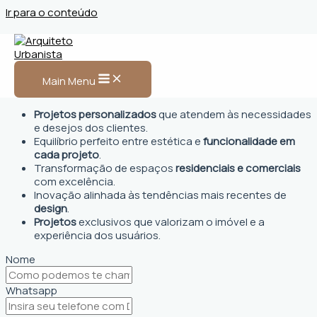
Ir para o conteúdo
Arquiteto Urbanista em
Espera Feliz
Main Menu
Projetos personalizados
que atendem às necessidades
e desejos dos clientes.
Equilíbrio perfeito entre estética e
funcionalidade em
cada projeto
.
Transformação de espaços
residenciais e comerciais
com excelência.
Inovação alinhada às tendências mais recentes de
design
.
Projetos
exclusivos que valorizam o imóvel e a
experiência dos usuários.
Nome
Whatsapp