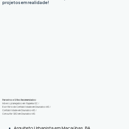
projetos em realidade!
Parceiros e Sites Recomendados:
Móveis planejados em Itapema-SC
/
Escritório de Contabilidade em Dourados-MS
/
Contabilidade em Dourados-MS
/
Consultor SEO em Dourados-MS
Arquiteto Urbanista em Macaúbas, BA