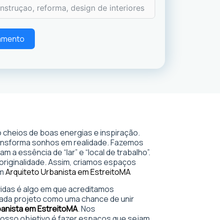
çamento
 cheios de boas energias e inspiração.
ransforma sonhos em realidade. Fazemos
 a essência de “lar” e “local de trabalho”.
 originalidade. Assim, criamos espaços
em
Arquiteto Urbanista em Estreito
MA
 vidas é algo em que acreditamos
ada projeto como uma chance de unir
banista em Estreito
MA
. Nos
sso objetivo é fazer espaços que sejam