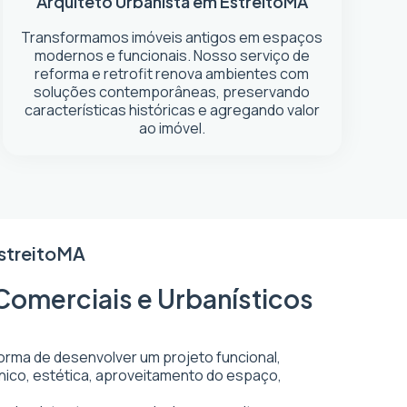
Arquiteto Urbanista em Estreito
MA
Transformamos imóveis antigos em espaços
modernos e funcionais. Nosso serviço de
reforma e retrofit renova ambientes com
soluções contemporâneas, preservando
características históricas e agregando valor
ao imóvel.
streito
MA
 Comerciais e Urbanísticos
forma de desenvolver um projeto funcional,
écnico, estética, aproveitamento do espaço,