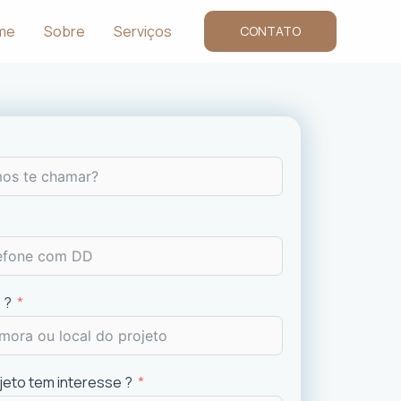
me
Sobre
Serviços
CONTATO
 ?
ojeto tem interesse ?