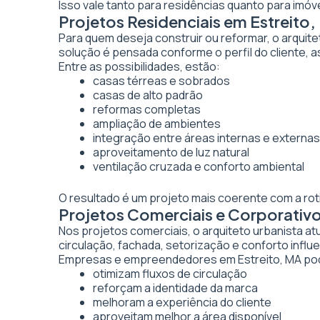
Isso vale tanto para residências quanto para imó
Projetos Residenciais em Estreito
Para quem deseja construir ou reformar, o arquite
solução é pensada conforme o perfil do cliente, as
Entre as possibilidades, estão:
casas térreas e sobrados
casas de alto padrão
reformas completas
ampliação de ambientes
integração entre áreas internas e externas
aproveitamento de luz natural
ventilação cruzada e conforto ambiental
O resultado é um projeto mais coerente com a rot
Projetos Comerciais e Corporativo
Nos projetos comerciais, o arquiteto urbanista a
circulação, fachada, setorização e conforto inf
Empresas e empreendedores em Estreito, MA pod
otimizam fluxos de circulação
reforçam a identidade da marca
melhoram a experiência do cliente
aproveitam melhor a área disponível