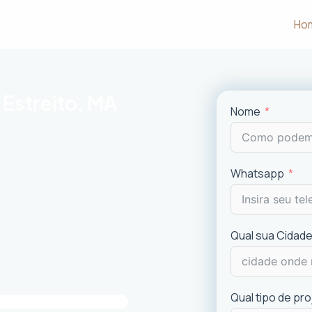
Ho
 Estreito, MA
Nome
m às necessidades e desejos dos
Whatsapp
uncionalidade em cada projeto
.
ciais e comerciais
com excelência.
is recentes de
design
.
Qual sua Cidade
imóvel e a experiência dos usuários.
Qual tipo de pr