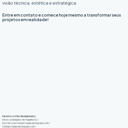
visão técnica, estética e estratégica.
Entre em contato e comece hoje mesmo a transformar seus
projetos em realidade!
Parceiros e Sites Recomendados:
Móveis planejados em Itapema-SC
/
Escritório de Contabilidade em Dourados-MS
/
Contabilidade em Dourados-MS
/