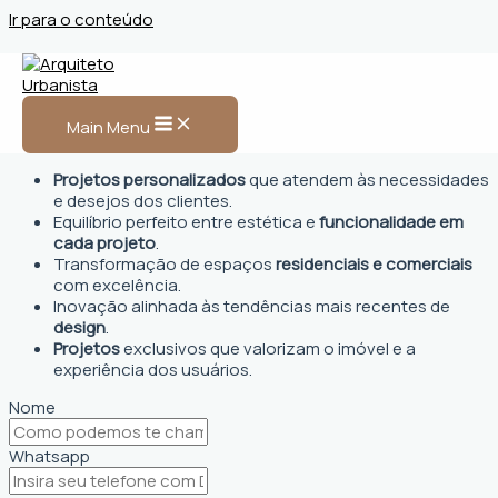
Ir para o conteúdo
Arquiteto Urbanista em
Francisco Beltrão
Main Menu
Projetos personalizados
que atendem às necessidades
e desejos dos clientes.
Equilíbrio perfeito entre estética e
funcionalidade em
cada projeto
.
Transformação de espaços
residenciais e comerciais
com excelência.
Inovação alinhada às tendências mais recentes de
design
.
Projetos
exclusivos que valorizam o imóvel e a
experiência dos usuários.
Nome
Whatsapp