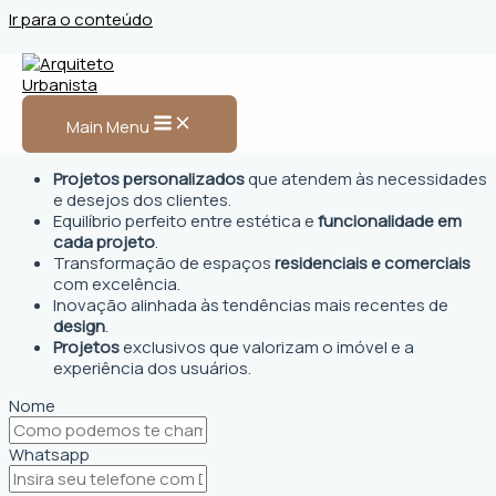
Ir para o conteúdo
Arquiteto Urbanista em
Frederico Westphalen, RS
Main Menu
Projetos personalizados
que atendem às necessidades
e desejos dos clientes.
Equilíbrio perfeito entre estética e
funcionalidade em
cada projeto
.
Transformação de espaços
residenciais e comerciais
com excelência.
Inovação alinhada às tendências mais recentes de
design
.
Projetos
exclusivos que valorizam o imóvel e a
experiência dos usuários.
Nome
Whatsapp