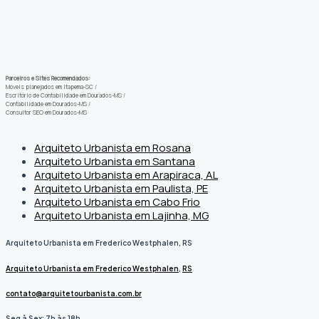
Parceiros e Sites Recomendados:
Móveis planejados em Itapema-SC
/
Escritório de Contabilidade em Dourados-MS
/
Contabilidade em Dourados-MS
/
Consultor SEO em Dourados-MS
Arquiteto Urbanista em Rosana
Arquiteto Urbanista em Santana
Arquiteto Urbanista em Arapiraca, AL
Arquiteto Urbanista em Paulista, PE
Arquiteto Urbanista em Cabo Frio
Arquiteto Urbanista em Lajinha, MG
Arquiteto Urbanista em Frederico Westphalen, RS
Arquiteto Urbanista em Frederico Westphalen
,
RS
contato@arquitetourbanista.com.br
Seg à Sex: 7h às 18h