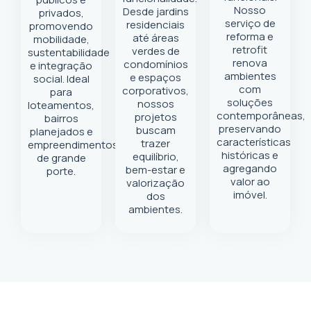
Nosso
Desde jardins
privados,
serviço de
residenciais
promovendo
reforma e
até áreas
mobilidade,
retrofit
verdes de
sustentabilidade
renova
condomínios
e integração
ambientes
e espaços
social. Ideal
com
corporativos,
para
soluções
nossos
loteamentos,
contemporâneas,
projetos
bairros
preservando
buscam
planejados e
características
trazer
empreendimentos
históricas e
equilíbrio,
de grande
agregando
bem-estar e
porte.
valor ao
valorização
imóvel.
dos
ambientes.