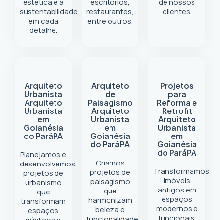
estética e a
escritórios,
de nossos
sustentabilidade
restaurantes,
clientes.
em cada
entre outros.
detalhe.
Arquiteto
Arquiteto
Projetos
Urbanista
de
para
Arquiteto
Paisagismo
Reforma e
Urbanista
Arquiteto
Retrofit
em
Urbanista
Arquiteto
Goianésia
em
Urbanista
do Pará
PA
Goianésia
em
do Pará
PA
Goianésia
do Pará
PA
Planejamos e
Criamos
desenvolvemos
Transformamos
projetos de
projetos de
imóveis
paisagismo
urbanismo
antigos em
que
que
espaços
harmonizam
transformam
modernos e
beleza e
espaços
funcionais.
funcionalidade.
públicos e