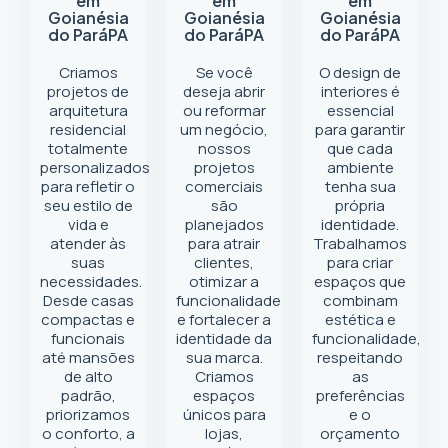
em
em
em
Goianésia
Goianésia
Goianésia
do Pará
PA
do Pará
PA
do Pará
PA
Criamos
Se você
O design de
projetos de
deseja abrir
interiores é
arquitetura
ou reformar
essencial
residencial
um negócio
,
para garantir
totalmente
nossos
que cada
personalizados
projetos
ambiente
para refletir o
comerciais
tenha sua
seu estilo de
são
própria
vida e
planejados
identidade.
atender às
para atrair
Trabalhamos
suas
clientes,
para criar
necessidades.
otimizar a
espaços que
Desde casas
funcionalidade
combinam
compactas e
e fortalecer a
estética e
funcionais
identidade da
funcionalidade,
até mansões
sua marca.
respeitando
de alto
Criamos
as
padrão,
espaços
preferências
priorizamos
únicos para
e o
o conforto, a
lojas,
orçamento