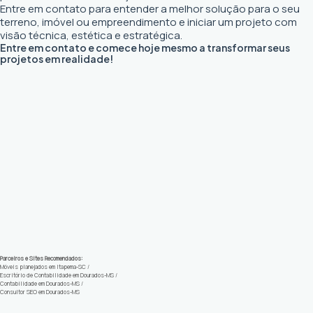
Entre em contato para entender a melhor solução para o seu
terreno, imóvel ou empreendimento e iniciar um projeto com
visão técnica, estética e estratégica.
Entre em contato e comece hoje mesmo a transformar seus
projetos em realidade!
Parceiros e Sites Recomendados:
Móveis planejados em Itapema-SC
/
Escritório de Contabilidade em Dourados-MS
/
Contabilidade em Dourados-MS
/
Consultor SEO em Dourados-MS