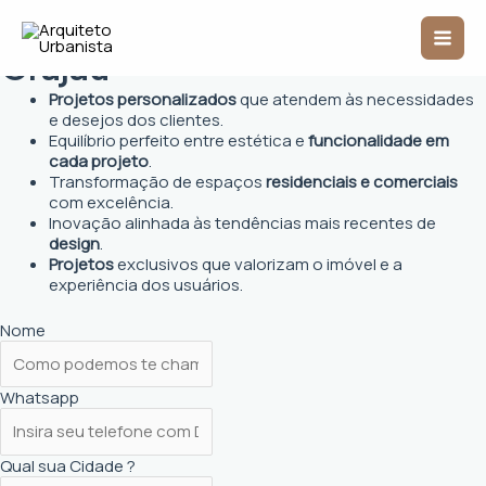
Ir
Arquiteto Urbanista em
Mai
para
o
Grajaú
Men
conteúdo
Projetos personalizados
que atendem às necessidades
e desejos dos clientes.
Equilíbrio perfeito entre estética e
funcionalidade em
cada projeto
.
Transformação de espaços
residenciais e comerciais
com excelência.
Inovação alinhada às tendências mais recentes de
design
.
Projetos
exclusivos que valorizam o imóvel e a
experiência dos usuários.
Nome
Whatsapp
Qual sua Cidade ?