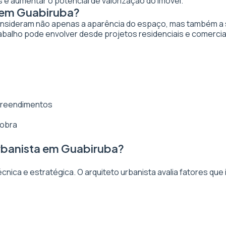
 e aumentar o potencial de valorização do imóvel.
 em Guabiruba?
nsideram não apenas a aparência do espaço, mas também a sua
abalho pode envolver desde projetos residenciais e comercia
mpreendimentos
 obra
rbanista em Guabiruba?
ica e estratégica. O arquiteto urbanista avalia fatores que 