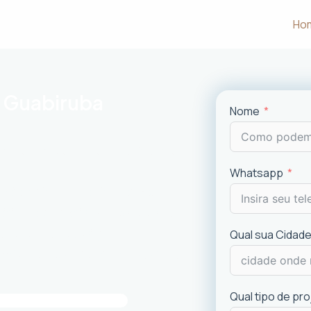
Ho
m Guabiruba
Nome
m às necessidades e desejos dos
Whatsapp
uncionalidade em cada projeto
.
ciais e comerciais
com excelência.
is recentes de
design
.
Qual sua Cidade
imóvel e a experiência dos usuários.
Qual tipo de pr