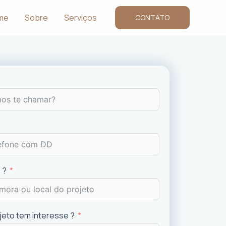
me
Sobre
Serviços
CONTATO
 ?
ojeto tem interesse ?