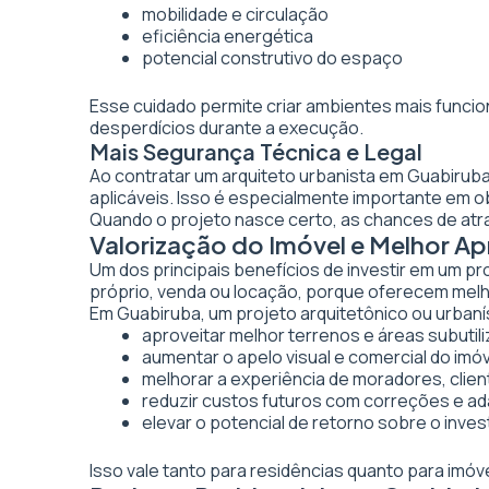
mobilidade e circulação
eficiência energética
potencial construtivo do espaço
Esse cuidado permite criar ambientes mais funcio
desperdícios durante a execução.
Mais Segurança Técnica e Legal
Ao contratar um arquiteto urbanista em Guabirub
aplicáveis. Isso é especialmente importante em 
Quando o projeto nasce certo, as chances de atr
Valorização do Imóvel e Melhor 
Um dos principais benefícios de investir em um pr
próprio, venda ou locação, porque oferecem melhor
Em Guabiruba, um projeto arquitetônico ou urbanís
aproveitar melhor terrenos e áreas subutil
aumentar o apelo visual e comercial do imó
melhorar a experiência de moradores, clien
reduzir custos futuros com correções e a
elevar o potencial de retorno sobre o inve
Isso vale tanto para residências quanto para imó