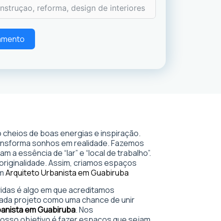
çamento
 cheios de boas energias e inspiração.
ransforma sonhos em realidade. Fazemos
 a essência de “lar” e “local de trabalho”.
 originalidade. Assim, criamos espaços
em
Arquiteto Urbanista em Guabiruba
 vidas é algo em que acreditamos
ada projeto como uma chance de unir
banista em Guabiruba
. Nos
sso objetivo é fazer espaços que sejam