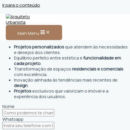
Ir para o conteúdo
Arquiteto Urbanista em
Guajará-Mirim, RO
Main Menu
Projetos personalizados
que atendem às necessidades
e desejos dos clientes.
Equilíbrio perfeito entre estética e
funcionalidade em
cada projeto
.
Transformação de espaços
residenciais e comerciais
com excelência.
Inovação alinhada às tendências mais recentes de
design
.
Projetos
exclusivos que valorizam o imóvel e a
experiência dos usuários.
Nome
Whatsapp