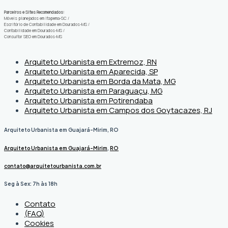
Parceiros e Sites Recomendados:
Móveis planejados em Itapema-SC
/
Escritório de Contabilidade em Dourados-MS
/
Contabilidade em Dourados-MS
/
Consultor SEO em Dourados-MS
Arquiteto Urbanista em Extremoz, RN
Arquiteto Urbanista em Aparecida, SP
Arquiteto Urbanista em Borda da Mata, MG
Arquiteto Urbanista em Paraguaçu, MG
Arquiteto Urbanista em Potirendaba
Arquiteto Urbanista em Campos dos Goytacazes, RJ
Arquiteto Urbanista em Guajará-Mirim, RO
Arquiteto Urbanista em Guajará-Mirim
,
RO
contato@arquitetourbanista.com.br
Seg à Sex: 7h às 18h
Contato
(FAQ)
Cookies