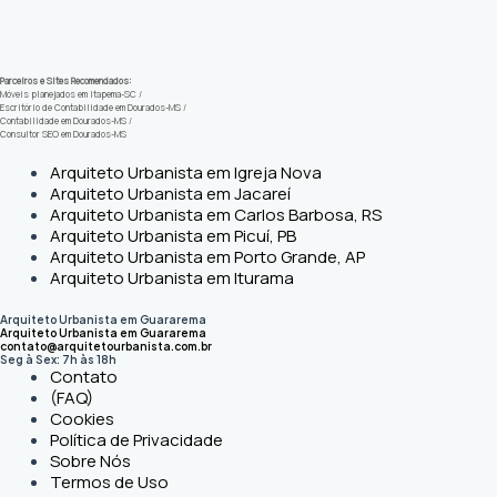
Parceiros e Sites Recomendados:
Móveis planejados em Itapema-SC
/
Escritório de Contabilidade em Dourados-MS
/
Contabilidade em Dourados-MS
/
Consultor SEO em Dourados-MS
Arquiteto Urbanista em Igreja Nova
Arquiteto Urbanista em Jacareí
Arquiteto Urbanista em Carlos Barbosa, RS
Arquiteto Urbanista em Picuí, PB
Arquiteto Urbanista em Porto Grande, AP
Arquiteto Urbanista em Iturama
Arquiteto Urbanista em Guararema
Arquiteto Urbanista em Guararema
contato@arquitetourbanista.com.br
Seg à Sex: 7h às 18h
Contato
(FAQ)
Cookies
Política de Privacidade
Sobre Nós
Termos de Uso