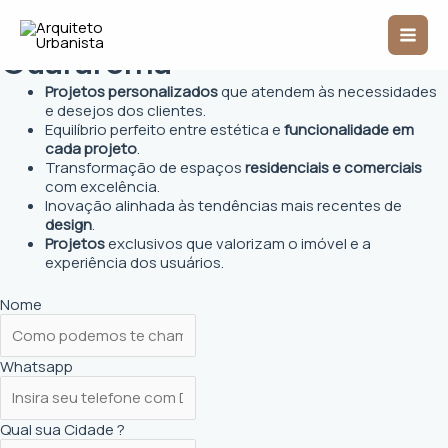
Ir
Arquiteto Urbanista em
Mai
para
o
Guararema
Men
conteúdo
Projetos personalizados
que atendem às necessidades
e desejos dos clientes.
Equilíbrio perfeito entre estética e
funcionalidade em
cada projeto
.
Transformação de espaços
residenciais e comerciais
com excelência.
Inovação alinhada às tendências mais recentes de
design
.
Projetos
exclusivos que valorizam o imóvel e a
experiência dos usuários.
Nome
Whatsapp
Qual sua Cidade ?