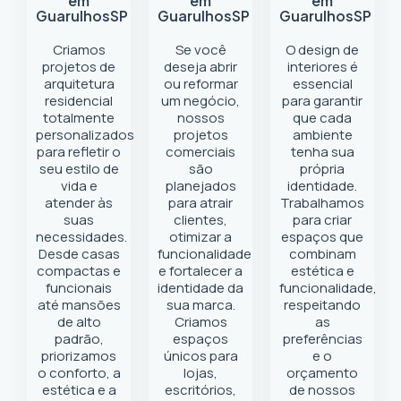
em
em
em
Guarulhos
SP
Guarulhos
SP
Guarulhos
SP
Criamos
Se você
O design de
projetos de
deseja abrir
interiores é
arquitetura
ou reformar
essencial
residencial
um negócio
,
para garantir
totalmente
nossos
que cada
personalizados
projetos
ambiente
para refletir o
comerciais
tenha sua
seu estilo de
são
própria
vida e
planejados
identidade.
atender às
para atrair
Trabalhamos
suas
clientes,
para criar
necessidades.
otimizar a
espaços que
Desde casas
funcionalidade
combinam
compactas e
e fortalecer a
estética e
funcionais
identidade da
funcionalidade,
até mansões
sua marca.
respeitando
de alto
Criamos
as
padrão,
espaços
preferências
priorizamos
únicos para
e o
o conforto, a
lojas,
orçamento
estética e a
escritórios,
de nossos