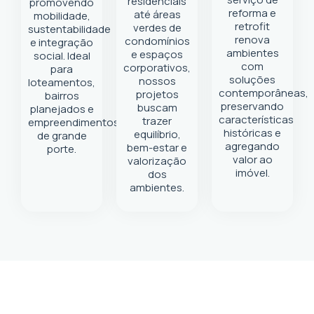
residenciais
promovendo
reforma e
até áreas
mobilidade,
retrofit
verdes de
sustentabilidade
renova
condomínios
e integração
ambientes
e espaços
social. Ideal
com
corporativos,
para
soluções
nossos
loteamentos,
contemporâneas,
projetos
bairros
preservando
buscam
planejados e
características
trazer
empreendimentos
históricas e
equilíbrio,
de grande
agregando
bem-estar e
porte.
valor ao
valorização
imóvel.
dos
ambientes.