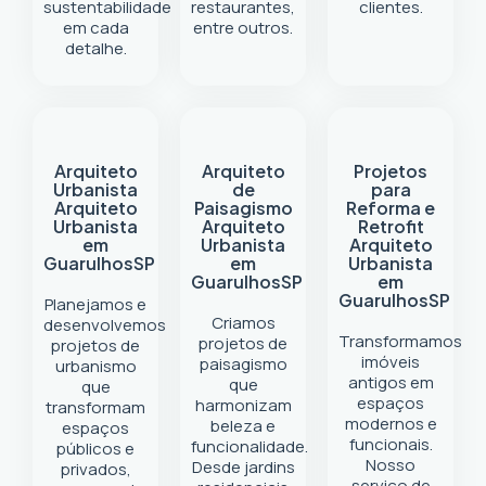
sustentabilidade
restaurantes,
clientes.
em cada
entre outros.
detalhe.
Arquiteto
Arquiteto
Projetos
Urbanista
de
para
Arquiteto
Paisagismo
Reforma e
Urbanista
Arquiteto
Retrofit
em
Urbanista
Arquiteto
Guarulhos
SP
em
Urbanista
Guarulhos
SP
em
Guarulhos
SP
Planejamos e
Criamos
desenvolvemos
Transformamos
projetos de
projetos de
imóveis
paisagismo
urbanismo
antigos em
que
que
espaços
harmonizam
transformam
modernos e
beleza e
espaços
funcionais.
funcionalidade.
públicos e
Nosso
Desde jardins
privados,
serviço de