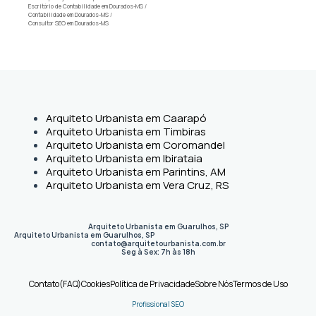
Escritório de Contabilidade em Dourados-MS
/
Contabilidade em Dourados-MS
/
Consultor SEO em Dourados-MS
Arquiteto Urbanista em Caarapó
Arquiteto Urbanista em Timbiras
Arquiteto Urbanista em Coromandel
Arquiteto Urbanista em Ibirataia
Arquiteto Urbanista em Parintins, AM
Arquiteto Urbanista em Vera Cruz, RS
Arquiteto Urbanista em Guarulhos, SP
Arquiteto Urbanista em Guarulhos
,
SP
contato@arquitetourbanista.com.br
Seg à Sex: 7h às 18h
Contato
(FAQ)
Cookies
Política de Privacidade
Sobre Nós
Termos de Uso
Profissional SEO