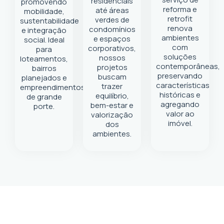
residenciais
promovendo
reforma e
até áreas
mobilidade,
retrofit
verdes de
sustentabilidade
renova
condomínios
e integração
ambientes
e espaços
social. Ideal
com
corporativos,
para
soluções
nossos
loteamentos,
contemporâneas,
projetos
bairros
preservando
buscam
planejados e
características
trazer
empreendimentos
históricas e
equilíbrio,
de grande
agregando
bem-estar e
porte.
valor ao
valorização
imóvel.
dos
ambientes.