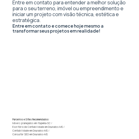
Entre em contato para entender a melhor solução
para o seu terreno, imóvel ou empreendimento e
iniciar um projeto com visão técnica, estética e
estratégica.
Entre em contato e comece hoje mesmo a
transformar seus projetos em realidade!
Parceiros e Sites Recomendados:
Móveis planejados em Itapema-SC
/
Escritório de Contabilidade em Dourados-MS
/
Contabilidade em Dourados-MS
/
Consultor SEO em Dourados-MS