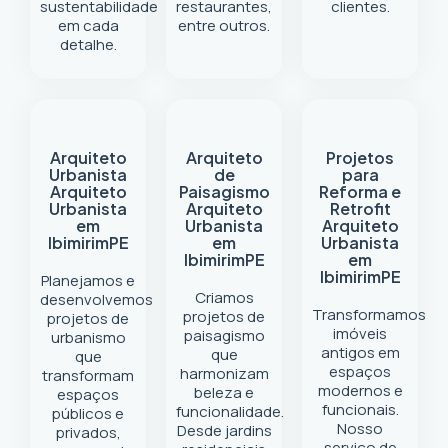
sustentabilidade
restaurantes,
clientes.
em cada
entre outros.
detalhe.
Arquiteto
Arquiteto
Projetos
Urbanista
de
para
Arquiteto
Paisagismo
Reforma e
Urbanista
Arquiteto
Retrofit
em
Urbanista
Arquiteto
Ibimirim
PE
em
Urbanista
Ibimirim
PE
em
Ibimirim
PE
Planejamos e
Criamos
desenvolvemos
Transformamos
projetos de
projetos de
imóveis
paisagismo
urbanismo
antigos em
que
que
espaços
harmonizam
transformam
modernos e
beleza e
espaços
funcionais.
funcionalidade.
públicos e
Nosso
Desde jardins
privados,
serviço de