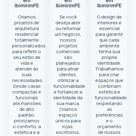
em
em
em
Ibimirim
PE
Ibimirim
PE
Ibimirim
PE
Criamos
Se você
O design de
projetos de
deseja abrir
interiores é
arquitetura
ou reformar
essencial
residencial
um negócio
,
para garantir
totalmente
nossos
que cada
personalizados
projetos
ambiente
para refletir o
comerciais
tenha sua
seu estilo de
são
própria
vida e
planejados
identidade.
atender às
para atrair
Trabalhamos
suas
clientes,
para criar
necessidades.
otimizar a
espaços que
Desde casas
funcionalidade
combinam
compactas e
e fortalecer a
estética e
funcionais
identidade da
funcionalidade,
até mansões
sua marca.
respeitando
de alto
Criamos
as
padrão,
espaços
preferências
priorizamos
únicos para
e o
o conforto, a
lojas,
orçamento
estética e a
escritórios,
de nossos