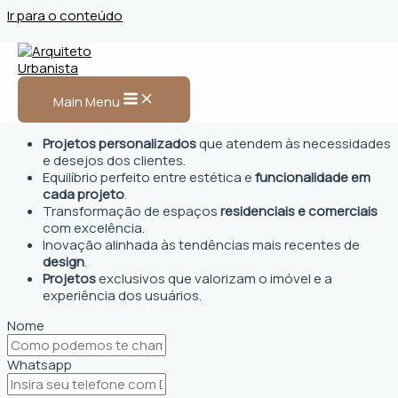
Ir para o conteúdo
Arquiteto Urbanista em
Ibiporã, PR
Main Menu
Projetos personalizados
que atendem às necessidades
e desejos dos clientes.
Equilíbrio perfeito entre estética e
funcionalidade em
cada projeto
.
Transformação de espaços
residenciais e comerciais
com excelência.
Inovação alinhada às tendências mais recentes de
design
.
Projetos
exclusivos que valorizam o imóvel e a
experiência dos usuários.
Nome
Whatsapp