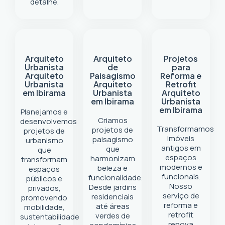
detalhe.
Arquiteto
Arquiteto
Projetos
Urbanista
de
para
Arquiteto
Paisagismo
Reforma e
Urbanista
Arquiteto
Retrofit
em Ibirama
Urbanista
Arquiteto
em Ibirama
Urbanista
em Ibirama
Planejamos e
Criamos
desenvolvemos
Transformamos
projetos de
projetos de
imóveis
paisagismo
urbanismo
antigos em
que
que
espaços
harmonizam
transformam
modernos e
beleza e
espaços
funcionais.
funcionalidade.
públicos e
Nosso
Desde jardins
privados,
serviço de
residenciais
promovendo
reforma e
até áreas
mobilidade,
retrofit
verdes de
sustentabilidade
renova