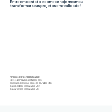
Entre em contato e comece hoje mesmo a
transformar seus projetos em realidade!
Parceiros e Sites Recomendados:
Móveis planejados em Itapema-SC
/
Escritório de Contabilidade em Dourados-MS
/
Contabilidade em Dourados-MS
/
Consultor SEO em Dourados-MS