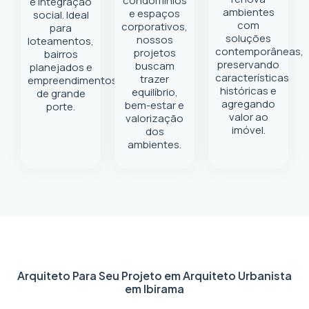
condomínios
e integração
ambientes
e espaços
social. Ideal
com
corporativos,
para
soluções
nossos
loteamentos,
contemporâneas,
projetos
bairros
preservando
buscam
planejados e
características
trazer
empreendimentos
históricas e
equilíbrio,
de grande
agregando
bem-estar e
porte.
valor ao
valorização
imóvel.
dos
ambientes.
Arquiteto Para Seu Projeto em
Arquiteto Urbanista
em Ibirama