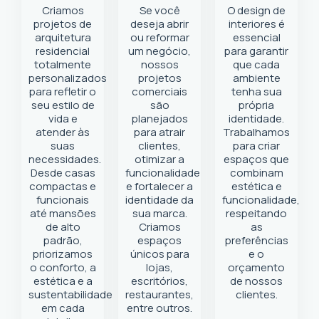
Criamos
Se você
O design de
projetos de
deseja abrir
interiores é
arquitetura
ou reformar
essencial
residencial
um negócio
,
para garantir
totalmente
nossos
que cada
personalizados
projetos
ambiente
para refletir o
comerciais
tenha sua
seu estilo de
são
própria
vida e
planejados
identidade.
atender às
para atrair
Trabalhamos
suas
clientes,
para criar
necessidades.
otimizar a
espaços que
Desde casas
funcionalidade
combinam
compactas e
e fortalecer a
estética e
funcionais
identidade da
funcionalidade,
até mansões
sua marca.
respeitando
de alto
Criamos
as
padrão,
espaços
preferências
priorizamos
únicos para
e o
o conforto, a
lojas,
orçamento
estética e a
escritórios,
de nossos
sustentabilidade
restaurantes,
clientes.
em cada
entre outros.