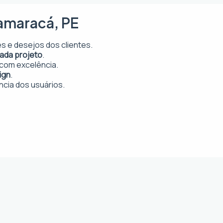
tamaracá, PE
 e desejos dos clientes.
cada projeto
.
com excelência.
ign
.
ncia dos usuários.