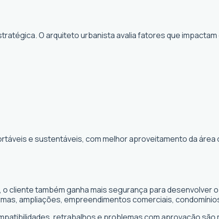
ratégica. O arquiteto urbanista avalia fatores que impactam
ortáveis e sustentáveis, com melhor aproveitamento da área 
PE, o cliente também ganha mais segurança para desenvolver 
formas, ampliações, empreendimentos comerciais, condomínio
ompatibilidades, retrabalhos e problemas com aprovação são