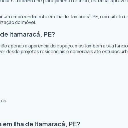
o local. O trabalho une planejamento técnico, estética, aprov
ejar um empreendimento em Ilha de Itamaracá, PE, o arquiteto ur
ização do imóvel.
 de Itamaracá, PE?
não apenas a aparência do espaço, mas também a sua funciona
lver desde projetos residenciais e comerciais até estudos ur
tos
 em Ilha de Itamaracá, PE?