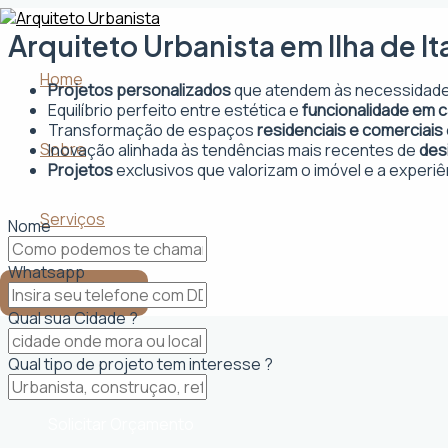
Ir
para
Arquiteto Urbanista em Ilha de I
o
conteúdo
Home
Projetos personalizados
que atendem às necessidades
Equilíbrio perfeito entre estética e
funcionalidade em 
Transformação de espaços
residenciais e comerciais
Sobre
Inovação alinhada às tendências mais recentes de
des
Projetos
exclusivos que valorizam o imóvel e a experiê
Serviços
Nome
Whatsapp
CONTATO
Qual sua Cidade ?
Qual tipo de projeto tem interesse ?
Solicitar Orçamento