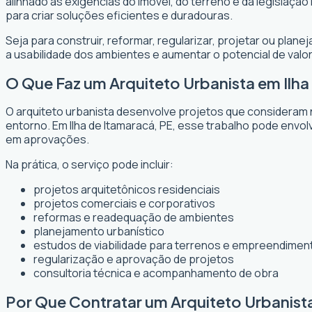
alinhado às exigências do imóvel, do terreno e da legislaçã
para criar soluções eficientes e duradouras.
Seja para construir, reformar, regularizar, projetar ou plan
a usabilidade dos ambientes e aumentar o potencial de valor
O Que Faz um Arquiteto Urbanista em Ilha
O arquiteto urbanista desenvolve projetos que consideram 
entorno. Em Ilha de Itamaracá, PE, esse trabalho pode envo
em aprovações.
Na prática, o serviço pode incluir:
projetos arquitetônicos residenciais
projetos comerciais e corporativos
reformas e readequação de ambientes
planejamento urbanístico
estudos de viabilidade para terrenos e empreendimen
regularização e aprovação de projetos
consultoria técnica e acompanhamento de obra
Por Que Contratar um Arquiteto Urbanista