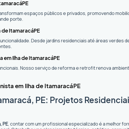
Itamaracá
PE
sformam espaços públicos e privados, promovendo mobilidade
ande porte.
a de Itamaracá
PE
ncionalidade. Desde jardins residenciais até áreas verdes 
entes.
a em Ilha de Itamaracá
PE
cionais. Nosso serviço de reforma e retrofit renova ambi
nista em Ilha de Itamaracá
PE
tamaracá, PE: Projetos Residencia
, PE
, contar com um profissional especializado é a melhor fo