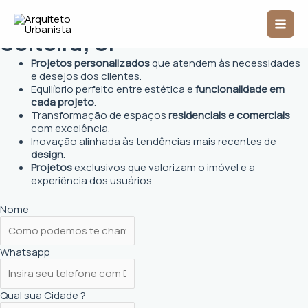
Ir
Arquiteto Urbanista em Ilha
Mai
para
o
Solteira, SP
Men
conteúdo
Projetos personalizados
que atendem às necessidades
e desejos dos clientes.
Equilíbrio perfeito entre estética e
funcionalidade em
cada projeto
.
Transformação de espaços
residenciais e comerciais
com excelência.
Inovação alinhada às tendências mais recentes de
design
.
Projetos
exclusivos que valorizam o imóvel e a
experiência dos usuários.
Nome
Whatsapp
Qual sua Cidade ?