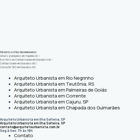
Parceiros e Sites Recomendados:
Móveis planejados em Itapema-SC
/
Escritório de Contabilidade em Dourados-MS
/
Contabilidade em Dourados-MS
/
Consultor SEO em Dourados-MS
Arquiteto Urbanista em Rio Negrinho
Arquiteto Urbanista em Teutônia, RS
Arquiteto Urbanista em Palmeiras de Goiás
Arquiteto Urbanista em Corrente
Arquiteto Urbanista em Cajuru, SP
Arquiteto Urbanista em Chapada dos Guimarães
Arquiteto Urbanista em Ilha Solteira, SP
Arquiteto Urbanista em Ilha Solteira
,
SP
contato@arquitetourbanista.com.br
Seg à Sex: 7h às 18h
Contato