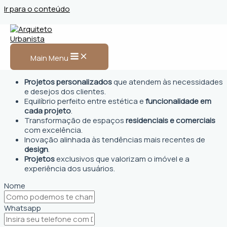
Ir para o conteúdo
Arquiteto Urbanista em
Ipueiras, CE
Main Menu
Projetos personalizados
que atendem às necessidades
e desejos dos clientes.
Equilíbrio perfeito entre estética e
funcionalidade em
cada projeto
.
Transformação de espaços
residenciais e comerciais
com excelência.
Inovação alinhada às tendências mais recentes de
design
.
Projetos
exclusivos que valorizam o imóvel e a
experiência dos usuários.
Nome
Whatsapp