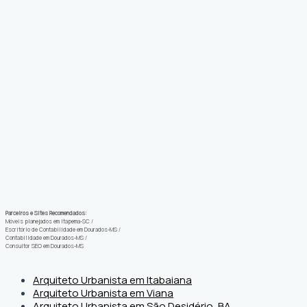
Parceiros e Sites Recomendados:
Móveis planejados em Itapema-SC
/
Escritório de Contabilidade em Dourados-MS
/
Contabilidade em Dourados-MS
/
Consultor SEO em Dourados-MS
Arquiteto Urbanista em Itabaiana
Arquiteto Urbanista em Viana
Arquiteto Urbanista em São Desidério, BA