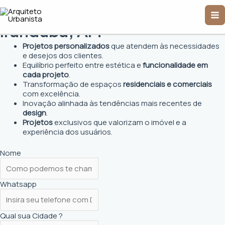
Ir
Arquiteto Urbanista em
Ma
para
o
Iranduba, AM
Me
conteúdo
Projetos personalizados
que atendem às necessidades
e desejos dos clientes.
Equilíbrio perfeito entre estética e
funcionalidade em
cada projeto
.
Transformação de espaços
residenciais e comerciais
com excelência.
Inovação alinhada às tendências mais recentes de
design
.
Projetos
exclusivos que valorizam o imóvel e a
experiência dos usuários.
Nome
Whatsapp
Qual sua Cidade ?