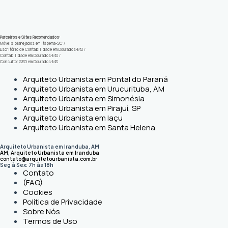
Parceiros e Sites Recomendados:
Móveis planejados em Itapema-SC
/
Escritório de Contabilidade em Dourados-MS
/
Contabilidade em Dourados-MS
/
Consultor SEO em Dourados-MS
Arquiteto Urbanista em Pontal do Paraná
Arquiteto Urbanista em Urucurituba, AM
Arquiteto Urbanista em Simonésia
Arquiteto Urbanista em Pirajuí, SP
Arquiteto Urbanista em Iaçu
Arquiteto Urbanista em Santa Helena
Arquiteto Urbanista em Iranduba, AM
AM
,
Arquiteto Urbanista em Iranduba
contato@arquitetourbanista.com.br
Seg à Sex: 7h às 18h
Contato
(FAQ)
Cookies
Política de Privacidade
Sobre Nós
Termos de Uso