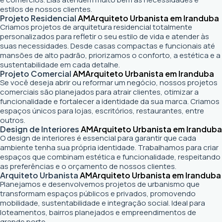
estilos de nossos clientes.
Projeto Residencial
AM
Arquiteto Urbanista em Iranduba
Criamos projetos de arquitetura residencial totalmente
personalizados para refletir o seu estilo de vida e atender às
suas necessidades. Desde casas compactas e funcionais até
mansões de alto padrão, priorizamos o conforto, a estética e a
sustentabilidade em cada detalhe.
Projeto Comercial
AM
Arquiteto Urbanista em Iranduba
Se você deseja abrir ou reformar um negócio
, nossos projetos
comerciais são planejados para atrair clientes, otimizar a
funcionalidade e fortalecer a identidade da sua marca. Criamos
espaços únicos para lojas, escritórios, restaurantes, entre
outros.
Design de Interiores
AM
Arquiteto Urbanista em Iranduba
O design de interiores é essencial para garantir que cada
ambiente tenha sua própria identidade. Trabalhamos para criar
espaços que combinam estética e funcionalidade, respeitando
as preferências e o orçamento de nossos clientes.
Arquiteto Urbanista
AM
Arquiteto Urbanista em Iranduba
Planejamos e desenvolvemos projetos de urbanismo que
transformam espaços públicos e privados, promovendo
mobilidade, sustentabilidade e integração social. Ideal para
loteamentos, bairros planejados e empreendimentos de
grande porte.