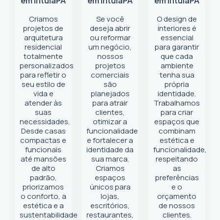
em Irituia
PA
em Irituia
PA
em Irituia
PA
Criamos
Se você
O design de
projetos de
deseja abrir
interiores é
arquitetura
ou reformar
essencial
residencial
um negócio
,
para garantir
totalmente
nossos
que cada
personalizados
projetos
ambiente
para refletir o
comerciais
tenha sua
seu estilo de
são
própria
vida e
planejados
identidade.
atender às
para atrair
Trabalhamos
suas
clientes,
para criar
necessidades.
otimizar a
espaços que
Desde casas
funcionalidade
combinam
compactas e
e fortalecer a
estética e
funcionais
identidade da
funcionalidade,
até mansões
sua marca.
respeitando
de alto
Criamos
as
padrão,
espaços
preferências
priorizamos
únicos para
e o
o conforto, a
lojas,
orçamento
estética e a
escritórios,
de nossos
sustentabilidade
restaurantes,
clientes.