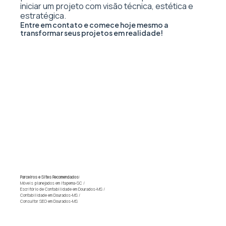
iniciar um projeto com visão técnica, estética e
estratégica.
Entre em contato e comece hoje mesmo a
transformar seus projetos em realidade!
Parceiros e Sites Recomendados:
Móveis planejados em Itapema-SC
/
Escritório de Contabilidade em Dourados-MS
/
Contabilidade em Dourados-MS
/
Consultor SEO em Dourados-MS