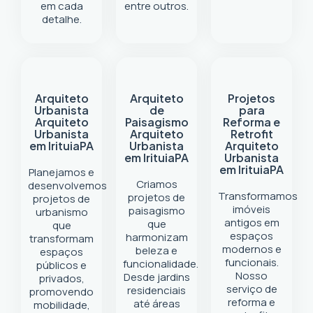
em cada
entre outros.
detalhe.
Arquiteto
Arquiteto
Projetos
Urbanista
de
para
Arquiteto
Paisagismo
Reforma e
Urbanista
Arquiteto
Retrofit
em Irituia
PA
Urbanista
Arquiteto
em Irituia
PA
Urbanista
em Irituia
PA
Planejamos e
Criamos
desenvolvemos
Transformamos
projetos de
projetos de
imóveis
paisagismo
urbanismo
antigos em
que
que
espaços
harmonizam
transformam
modernos e
beleza e
espaços
funcionais.
funcionalidade.
públicos e
Nosso
Desde jardins
privados,
serviço de
residenciais
promovendo
reforma e
até áreas
mobilidade,