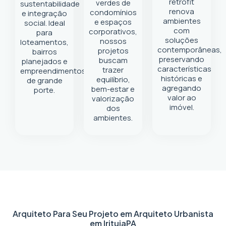
retrofit
verdes de
sustentabilidade
renova
condomínios
e integração
ambientes
e espaços
social. Ideal
com
corporativos,
para
soluções
nossos
loteamentos,
contemporâneas,
projetos
bairros
preservando
buscam
planejados e
características
trazer
empreendimentos
históricas e
equilíbrio,
de grande
agregando
bem-estar e
porte.
valor ao
valorização
imóvel.
dos
ambientes.
Arquiteto Para Seu Projeto em
Arquiteto Urbanista
em Irituia
PA