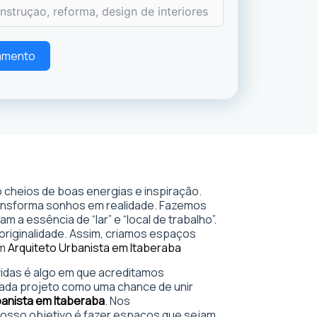
çamento
 cheios de boas energias e inspiração.
ransforma sonhos em realidade. Fazemos
 a essência de “lar” e “local de trabalho”.
 originalidade. Assim, criamos espaços
em
Arquiteto Urbanista em Itaberaba
 vidas é algo em que acreditamos
ada projeto como uma chance de unir
banista em Itaberaba
. Nos
sso objetivo é fazer espaços que sejam