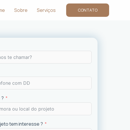
me
Sobre
Serviços
CONTATO
 ?
ojeto tem interesse ?