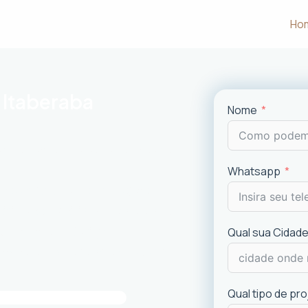
Ho
 Itaberaba
Nome
m às necessidades e desejos dos
Whatsapp
uncionalidade em cada projeto
.
ciais e comerciais
com excelência.
is recentes de
design
.
Qual sua Cidade
imóvel e a experiência dos usuários.
Qual tipo de pr