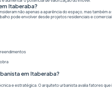
 e aumentar o potencial de valorização do imóvel.
 em Itaberaba?
nsideram não apenas a aparência do espaço, mas também a sua
balho pode envolver desde projetos residenciais e comerciai
mpreendimentos
 obra
rbanista em Itaberaba?
ica e estratégica. O arquiteto urbanista avalia fatores que 