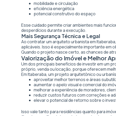
mobilidade e circulação
eficiência energética
potencial construtivo do espaço
Esse cuidado permite criar ambientes mais funcio
desperdícios durante a execução.
Mais Segurança Técnica e Legal
Ao contratar um arquiteto urbanista em Itaberab
aplicáveis. Isso é especialmente importante em 
Quando o projeto nasce certo, as chances de atr
Valorização do Imóvel e Melhor A
Um dos principais benefícios de investir em um pr
próprio, venda ou locação, porque oferecem melhor
Em Itaberaba, um projeto arquitetônico ou urbanís
aproveitar melhor terrenos e áreas subutil
aumentar o apelo visual e comercial do imó
melhorar a experiência de moradores, clien
reduzir custos futuros com correções e a
elevar o potencial de retorno sobre o inve
Isso vale tanto para residências quanto para imó