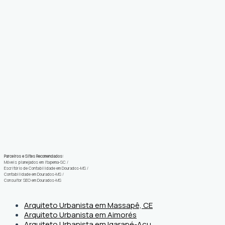
Parceiros e Sites Recomendados:
Móveis planejados em Itapema-SC
/
Escritório de Contabilidade em Dourados-MS
/
Contabilidade em Dourados-MS
/
Consultor SEO em Dourados-MS
Arquiteto Urbanista em Massapê, CE
Arquiteto Urbanista em Aimorés
Arquiteto Urbanista em Igarapé-Açu