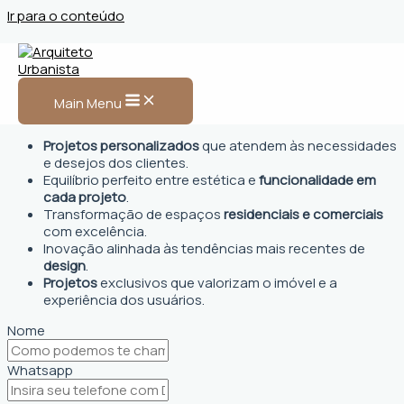
Ir para o conteúdo
Arquiteto Urbanista em
Itabuna, BA
Main Menu
Projetos personalizados
que atendem às necessidades
e desejos dos clientes.
Equilíbrio perfeito entre estética e
funcionalidade em
cada projeto
.
Transformação de espaços
residenciais e comerciais
com excelência.
Inovação alinhada às tendências mais recentes de
design
.
Projetos
exclusivos que valorizam o imóvel e a
experiência dos usuários.
Nome
Whatsapp