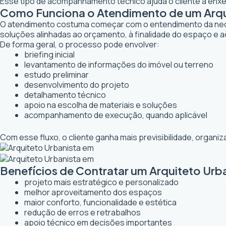
Esse tipo de acompanhamento técnico ajuda o cliente a enxer
Como Funciona o Atendimento de um Arqui
O atendimento costuma começar com o entendimento da necessi
soluções alinhadas ao orçamento, à finalidade do espaço e a
De forma geral, o processo pode envolver:
briefing inicial
levantamento de informações do imóvel ou terreno
estudo preliminar
desenvolvimento do projeto
detalhamento técnico
apoio na escolha de materiais e soluções
acompanhamento de execução, quando aplicável
Com esse fluxo, o cliente ganha mais previsibilidade, organ
Benefícios de Contratar um Arquiteto Urb
projeto mais estratégico e personalizado
melhor aproveitamento dos espaços
maior conforto, funcionalidade e estética
redução de erros e retrabalhos
apoio técnico em decisões importantes