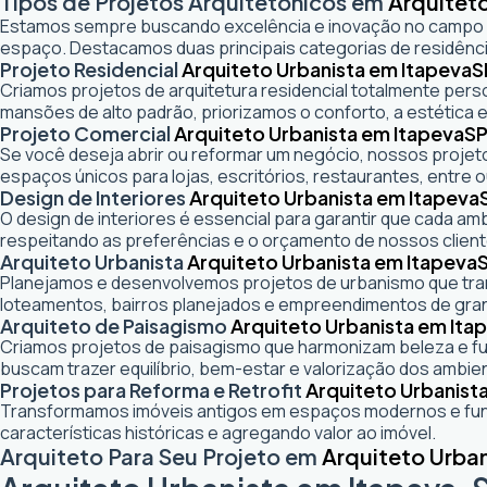
Tipos de Projetos Arquitetônicos em
Arquitet
Estamos sempre buscando excelência e inovação no campo
espaço. Destacamos duas principais categorias de residênci
Projeto Residencial
Arquiteto Urbanista em Itapeva
S
Criamos projetos de arquitetura residencial totalmente pers
mansões de alto padrão, priorizamos o conforto, a estética e
Projeto Comercial
Arquiteto Urbanista em Itapeva
S
Se você deseja abrir ou reformar um negócio
, nossos projeto
espaços únicos para lojas, escritórios, restaurantes, entre o
Design de Interiores
Arquiteto Urbanista em Itapeva
O design de interiores é essencial para garantir que cada a
respeitando as preferências e o orçamento de nossos client
Arquiteto Urbanista
Arquiteto Urbanista em Itapeva
Planejamos e desenvolvemos projetos de urbanismo que trans
loteamentos, bairros planejados e empreendimentos de gra
Arquiteto de Paisagismo
Arquiteto Urbanista em Ita
Criamos projetos de paisagismo que harmonizam beleza e fun
buscam trazer equilíbrio, bem-estar e valorização dos ambie
Projetos para Reforma e Retrofit
Arquiteto Urbanist
Transformamos imóveis antigos em espaços modernos e func
características históricas e agregando valor ao imóvel.
Arquiteto Para Seu Projeto em
Arquiteto Urba