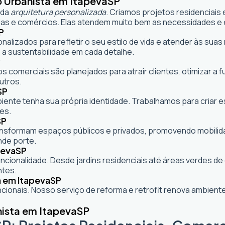
o Urbanista em Itapeva
SP
 da
arquitetura personalizada
. Criamos projetos residenciais
as e comércios. Elas atendem muito bem as necessidades e e
P
onalizados para refletir o seu estilo de vida e atender às s
 a sustentabilidade em cada detalhe.
P
s comerciais são planejados para atrair clientes, otimizar a 
utros.
SP
mbiente tenha sua própria identidade. Trabalhamos para criar
es.
SP
formam espaços públicos e privados, promovendo mobilidade,
nde porte.
peva
SP
cionalidade. Desde jardins residenciais até áreas verdes d
ntes.
a em Itapeva
SP
ionais. Nosso serviço de reforma e retrofit renova ambie
nista em Itapeva
SP