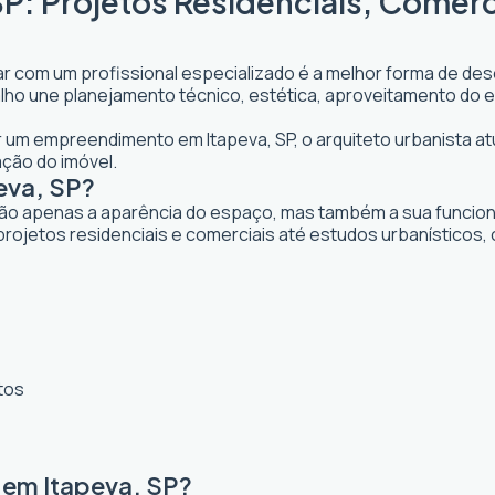
SP: Projetos Residenciais, Comerc
ar com um profissional especializado é a melhor forma de dese
abalho une planejamento técnico, estética, aproveitamento do 
ar um empreendimento em Itapeva, SP, o arquiteto urbanista atu
ação do imóvel.
eva, SP?
ão apenas a aparência do espaço, mas também a sua funcional
projetos residenciais e comerciais até estudos urbanísticos
tos
 em Itapeva, SP?