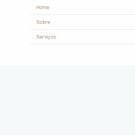
SP
Home
 e desejos dos clientes.
cada projeto
.
Sobre
com excelência.
ign
.
Serviços
ncia dos usuários.