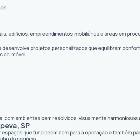
ios
iais, edifícios, empreendimentos imobiliários e áreas em pr
ta desenvolve projetos personalizados que equilibram confor
os do imóvel.
lia, com ambientes bem resolvidos, visualmente harmoniosos e
apeva, SP
iar espaços que funcionem bem para a operação e também para 
enho do negócio.