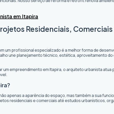
cionais. Nosso serviço de reforma e retrofit renova ambi
nista em Itapira
Projetos Residenciais, Comerciai
om um profissional especializado é a melhor forma de desenvo
rabalho une planejamento técnico, estética, aproveitamento do
jar um empreendimento em Itapira, o arquiteto urbanista atua p
vel.
ira?
não apenas a aparência do espaço, mas também a sua funciona
jetos residenciais e comerciais até estudos urbanísticos, or