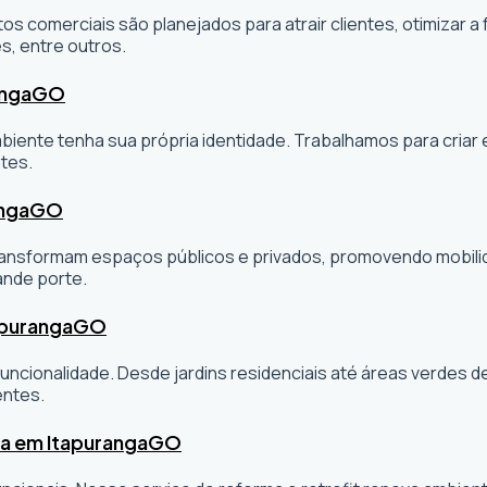
os comerciais são planejados para atrair clientes, otimizar a 
s, entre outros.
anga
GO
ambiente tenha sua própria identidade. Trabalhamos para cria
tes.
anga
GO
sformam espaços públicos e privados, promovendo mobilidade
ande porte.
apuranga
GO
ncionalidade. Desde jardins residenciais até áreas verdes 
entes.
ta em Itapuranga
GO