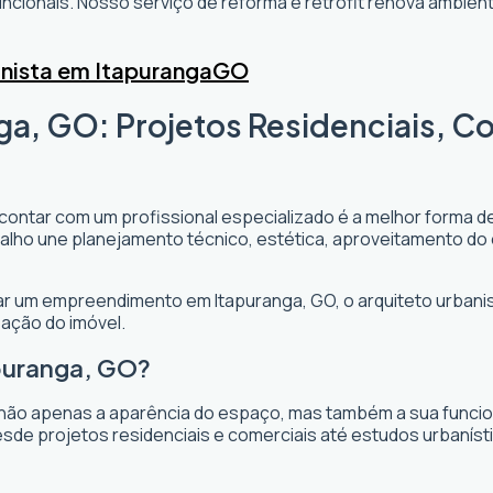
cionais. Nosso serviço de reforma e retrofit renova ambi
nista em Itapuranga
GO
ga, GO: Projetos Residenciais, C
 contar com um profissional especializado é a melhor forma de
rabalho une planejamento técnico, estética, aproveitamento do
ejar um empreendimento em Itapuranga, GO, o arquiteto urbanist
zação do imóvel.
apuranga, GO?
não apenas a aparência do espaço, mas também a sua funciona
sde projetos residenciais e comerciais até estudos urbaníst