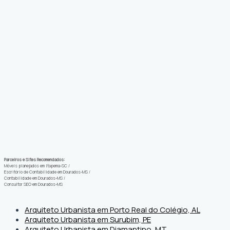
Parceiros e Sites Recomendados:
Móveis planejados em Itapema-SC
/
Escritório de Contabilidade em Dourados-MS
/
Contabilidade em Dourados-MS
/
Consultor SEO em Dourados-MS
Arquiteto Urbanista em Porto Real do Colégio, AL
Arquiteto Urbanista em Surubim, PE
Arquiteto Urbanista em Diamantino, MT