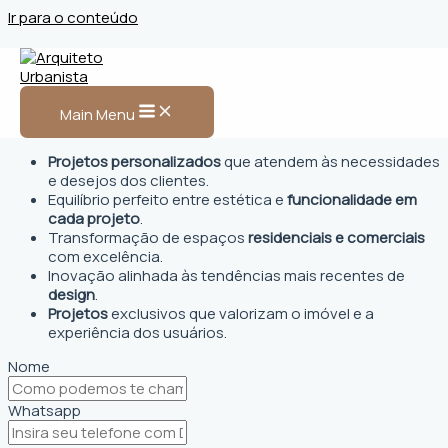
Ir para o conteúdo
Arquiteto Urbanista em
Itarema, CE
Main Menu
Projetos personalizados
que atendem às necessidades
e desejos dos clientes.
Equilíbrio perfeito entre estética e
funcionalidade em
cada projeto
.
Transformação de espaços
residenciais e comerciais
com excelência.
Inovação alinhada às tendências mais recentes de
design
.
Projetos
exclusivos que valorizam o imóvel e a
experiência dos usuários.
Nome
Whatsapp