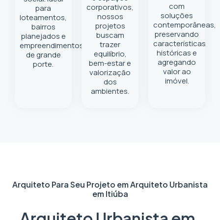
com
corporativos,
para
soluções
nossos
loteamentos,
contemporâneas,
projetos
bairros
preservando
buscam
planejados e
características
trazer
empreendimentos
históricas e
equilíbrio,
de grande
agregando
bem-estar e
porte.
valor ao
valorização
imóvel.
dos
ambientes.
Arquiteto Para Seu Projeto em
Arquiteto Urbanista
em Itiúba
Arquiteto Urbanista em