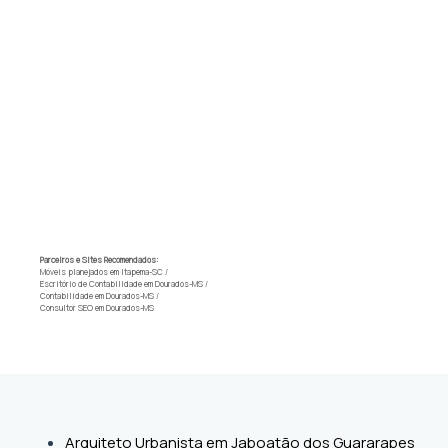
Parceiros e Sites Recomendados:
Móveis planejados em Itapema-SC
/
Escritório de Contabilidade em Dourados-MS
/
Contabilidade em Dourados-MS
/
Consultor SEO em Dourados-MS
Arquiteto Urbanista em Jaboatão dos Guararapes