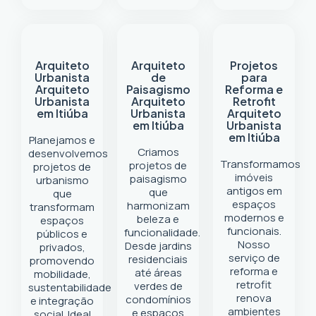
Arquiteto
Arquiteto
Projetos
Urbanista
de
para
Arquiteto
Paisagismo
Reforma e
Urbanista
Arquiteto
Retrofit
em Itiúba
Urbanista
Arquiteto
em Itiúba
Urbanista
em Itiúba
Planejamos e
Criamos
desenvolvemos
Transformamos
projetos de
projetos de
imóveis
paisagismo
urbanismo
antigos em
que
que
espaços
harmonizam
transformam
modernos e
beleza e
espaços
funcionais.
funcionalidade.
públicos e
Nosso
Desde jardins
privados,
serviço de
residenciais
promovendo
reforma e
até áreas
mobilidade,
retrofit
verdes de
sustentabilidade
renova
condomínios
e integração
ambientes
e espaços
social. Ideal