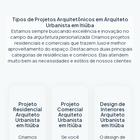
Tipos de Projetos Arquitetônicos em
Arquiteto
Urbanista em Itiúba
Estamos sempre buscando excelência e inovação no
campo da
arquitetura personalizada
. Criamos projetos
residenciais e comerciais que trazem
luxo
e melhor
aproveitamento do espaço. Destacamos duas principais
categorias de residências e comércios. Elas atendem
muito bem as necessidades e estilos de nossos clientes.
Projeto
Projeto
Design de
Residencial
Comercial
Interiores
Arquiteto
Arquiteto
Arquiteto
Urbanista
Urbanista
Urbanista
em Itiúba
em Itiúba
em Itiúba
Criamos
Se você
O design de