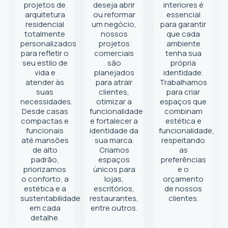
projetos de
deseja abrir
interiores é
arquitetura
ou reformar
essencial
residencial
um negócio
,
para garantir
totalmente
nossos
que cada
personalizados
projetos
ambiente
para refletir o
comerciais
tenha sua
seu estilo de
são
própria
vida e
planejados
identidade.
atender às
para atrair
Trabalhamos
suas
clientes,
para criar
necessidades.
otimizar a
espaços que
Desde casas
funcionalidade
combinam
compactas e
e fortalecer a
estética e
funcionais
identidade da
funcionalidade,
até mansões
sua marca.
respeitando
de alto
Criamos
as
padrão,
espaços
preferências
priorizamos
únicos para
e o
o conforto, a
lojas,
orçamento
estética e a
escritórios,
de nossos
sustentabilidade
restaurantes,
clientes.
em cada
entre outros.
detalhe.