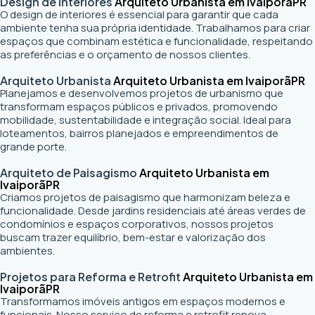
Design de Interiores
Arquiteto Urbanista em Ivaiporã
PR
O design de interiores é essencial para garantir que cada
ambiente tenha sua própria identidade. Trabalhamos para criar
espaços que combinam estética e funcionalidade, respeitando
as preferências e o orçamento de nossos clientes.
Arquiteto Urbanista
Arquiteto Urbanista em Ivaiporã
PR
Planejamos e desenvolvemos projetos de urbanismo que
transformam espaços públicos e privados, promovendo
mobilidade, sustentabilidade e integração social. Ideal para
loteamentos, bairros planejados e empreendimentos de
grande porte.
Arquiteto de Paisagismo
Arquiteto Urbanista em
Ivaiporã
PR
Criamos projetos de paisagismo que harmonizam beleza e
funcionalidade. Desde jardins residenciais até áreas verdes de
condomínios e espaços corporativos, nossos projetos
buscam trazer equilíbrio, bem-estar e valorização dos
ambientes.
Projetos para Reforma e Retrofit
Arquiteto Urbanista em
Ivaiporã
PR
Transformamos imóveis antigos em espaços modernos e
funcionais. Nosso serviço de reforma e retrofit renova