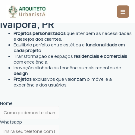
Ir
Mai
para
Arquiteto Urbanista em
o
Men
conteúdo
Ivaiporã, PR
Projetos personalizados
que atendem às necessidades
e desejos dos clientes.
Equilíbrio perfeito entre estética e
funcionalidade em
cada projeto
.
Transformação de espaços
residenciais e comerciais
com excelência.
Inovação alinhada às tendências mais recentes de
design
.
Projetos
exclusivos que valorizam o imóvel e a
experiência dos usuários.
Nome
Whatsapp