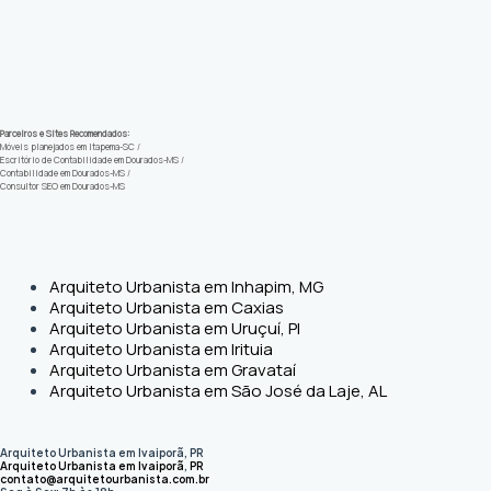
Parceiros e Sites Recomendados:
Móveis planejados em Itapema-SC
/
Escritório de Contabilidade em Dourados-MS
/
Contabilidade em Dourados-MS
/
Consultor SEO em Dourados-MS
Arquiteto Urbanista em Inhapim, MG
Arquiteto Urbanista em Caxias
Arquiteto Urbanista em Uruçuí, PI
Arquiteto Urbanista em Irituia
Arquiteto Urbanista em Gravataí
Arquiteto Urbanista em São José da Laje, AL
Arquiteto Urbanista em Ivaiporã, PR
Arquiteto Urbanista em Ivaiporã
,
PR
contato@arquitetourbanista.com.br