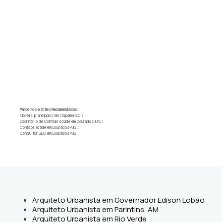
Parceiros e Sites Recomendados:
Móveis planejados em Itapema-SC
/
Escritório de Contabilidade em Dourados-MS
/
Contabilidade em Dourados-MS
/
Consultor SEO em Dourados-MS
Arquiteto Urbanista em Governador Edison Lobão
Arquiteto Urbanista em Parintins, AM
Arquiteto Urbanista em Rio Verde