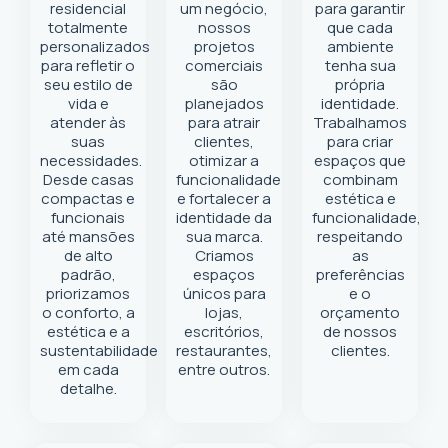
residencial
um negócio
,
para garantir
totalmente
nossos
que cada
personalizados
projetos
ambiente
para refletir o
comerciais
tenha sua
seu estilo de
são
própria
vida e
planejados
identidade.
atender às
para atrair
Trabalhamos
suas
clientes,
para criar
necessidades.
otimizar a
espaços que
Desde casas
funcionalidade
combinam
compactas e
e fortalecer a
estética e
funcionais
identidade da
funcionalidade,
até mansões
sua marca.
respeitando
de alto
Criamos
as
padrão,
espaços
preferências
priorizamos
únicos para
e o
o conforto, a
lojas,
orçamento
estética e a
escritórios,
de nossos
sustentabilidade
restaurantes,
clientes.
em cada
entre outros.
detalhe.