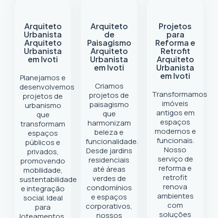
Arquiteto
Arquiteto
Projetos
Urbanista
de
para
Arquiteto
Paisagismo
Reforma e
Urbanista
Arquiteto
Retrofit
em Ivoti
Urbanista
Arquiteto
em Ivoti
Urbanista
em Ivoti
Planejamos e
Criamos
desenvolvemos
Transformamos
projetos de
projetos de
imóveis
paisagismo
urbanismo
antigos em
que
que
espaços
harmonizam
transformam
modernos e
beleza e
espaços
funcionais.
funcionalidade.
públicos e
Nosso
Desde jardins
privados,
serviço de
residenciais
promovendo
reforma e
até áreas
mobilidade,
retrofit
verdes de
sustentabilidade
renova
condomínios
e integração
ambientes
e espaços
social. Ideal
com
corporativos,
para
soluções
nossos
loteamentos,