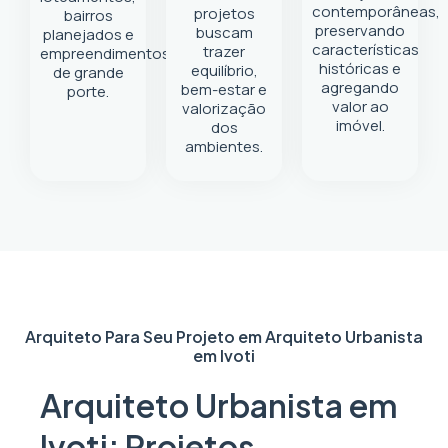
contemporâneas,
projetos
bairros
preservando
buscam
planejados e
características
trazer
empreendimentos
históricas e
equilíbrio,
de grande
agregando
bem-estar e
porte.
valor ao
valorização
imóvel.
dos
ambientes.
Arquiteto Para Seu Projeto em
Arquiteto Urbanista
em Ivoti
Arquiteto Urbanista em
Ivoti: Projetos