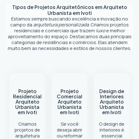
Tipos de Projetos Arquitetônicos em
Arquiteto
Urbanista em Ivoti
Estamos sempre buscando excelência e inovação no
campo da
arquitetura personalizada
. Criamos projetos
residenciais e comerciais que trazem
luxo
e melhor
aproveitamento do espaço. Destacamos duas principais
categorias de residências e comércios. Elas atendem
muito bem as necessidades e estilos de nossos clientes.
Projeto
Projeto
Design de
Residencial
Comercial
Interiores
Arquiteto
Arquiteto
Arquiteto
Urbanista
Urbanista
Urbanista
em Ivoti
em Ivoti
em Ivoti
Criamos
Se você
O design de
projetos de
deseja abrir
interiores é
arquitetura
ou reformar
essencial