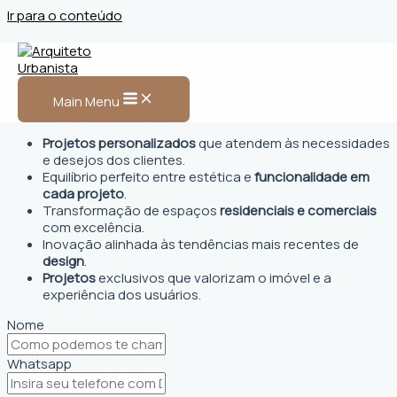
Ir para o conteúdo
Arquiteto Urbanista em
Jacutinga
Main Menu
Projetos personalizados
que atendem às necessidades
e desejos dos clientes.
Equilíbrio perfeito entre estética e
funcionalidade em
cada projeto
.
Transformação de espaços
residenciais e comerciais
com excelência.
Inovação alinhada às tendências mais recentes de
design
.
Projetos
exclusivos que valorizam o imóvel e a
experiência dos usuários.
Nome
Whatsapp