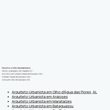
Parceiros e Sites Recomendados:
Móveis planejados em Itapema-SC
/
Escritório de Contabilidade em Dourados-MS
/
Contabilidade em Dourados-MS
/
Consultor SEO em Dourados-MS
Arquiteto Urbanista em Olho d’Água das Flores, AL
Arquiteto Urbanista em Araioses
Arquiteto Urbanista em Marataízes
Arquiteto Urbanista em Bataguassu