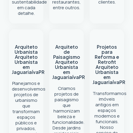
sustentabilidade
restaurantes,
clientes.
em cada
entre outros.
detalhe.
Arquiteto
Arquiteto
Projetos
Urbanista
de
para
Arquiteto
Paisagismo
Reforma e
Urbanista
Arquiteto
Retrofit
em
Urbanista
Arquiteto
Jaguariaíva
PR
em
Urbanista
Jaguariaíva
PR
em
Jaguariaíva
PR
Planejamos e
Criamos
desenvolvemos
Transformamos
projetos de
projetos de
imóveis
paisagismo
urbanismo
antigos em
que
que
espaços
harmonizam
transformam
modernos e
beleza e
espaços
funcionais.
funcionalidade.
públicos e
Nosso
Desde jardins
privados,
serviço de