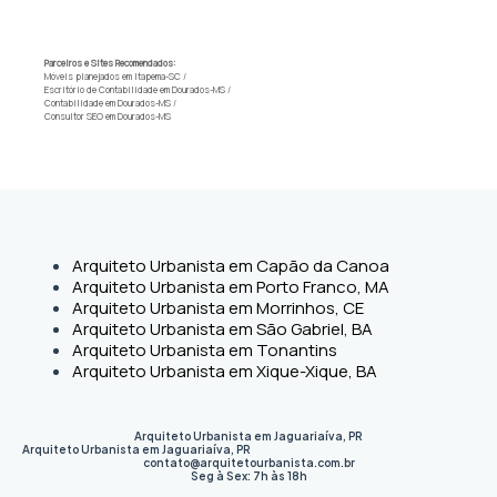
Parceiros e Sites Recomendados:
Móveis planejados em Itapema-SC
/
Escritório de Contabilidade em Dourados-MS
/
Contabilidade em Dourados-MS
/
Consultor SEO em Dourados-MS
Arquiteto Urbanista em Capão da Canoa
Arquiteto Urbanista em Porto Franco, MA
Arquiteto Urbanista em Morrinhos, CE
Arquiteto Urbanista em São Gabriel, BA
Arquiteto Urbanista em Tonantins
Arquiteto Urbanista em Xique-Xique, BA
Arquiteto Urbanista em Jaguariaíva, PR
Arquiteto Urbanista em Jaguariaíva
,
PR
contato@arquitetourbanista.com.br
Seg à Sex: 7h às 18h