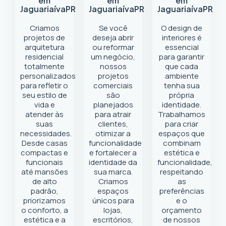
em
em
em
Jaguariaíva
PR
Jaguariaíva
PR
Jaguariaíva
PR
Criamos
Se você
O design de
projetos de
deseja abrir
interiores é
arquitetura
ou reformar
essencial
residencial
um negócio
,
para garantir
totalmente
nossos
que cada
personalizados
projetos
ambiente
para refletir o
comerciais
tenha sua
seu estilo de
são
própria
vida e
planejados
identidade.
atender às
para atrair
Trabalhamos
suas
clientes,
para criar
necessidades.
otimizar a
espaços que
Desde casas
funcionalidade
combinam
compactas e
e fortalecer a
estética e
funcionais
identidade da
funcionalidade,
até mansões
sua marca.
respeitando
de alto
Criamos
as
padrão,
espaços
preferências
priorizamos
únicos para
e o
o conforto, a
lojas,
orçamento
estética e a
escritórios,
de nossos