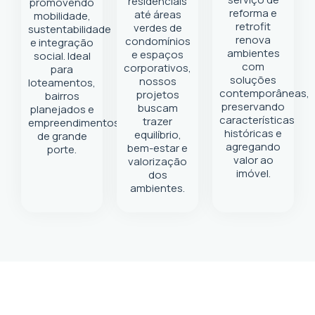
residenciais
promovendo
reforma e
até áreas
mobilidade,
retrofit
verdes de
sustentabilidade
renova
condomínios
e integração
ambientes
e espaços
social. Ideal
com
corporativos,
para
soluções
nossos
loteamentos,
contemporâneas,
projetos
bairros
preservando
buscam
planejados e
características
trazer
empreendimentos
históricas e
equilíbrio,
de grande
agregando
bem-estar e
porte.
valor ao
valorização
imóvel.
dos
ambientes.